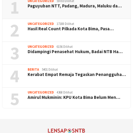
1
UNCATEGORIZED
59703 Dilihat
Paguyuban NTT, Padang, Madura, Maluku da…
2
UNCATEGORIZED
17188 Dilihat
Hasil Real Count Pilkada Kota Bima, Pasa…
3
UNCATEGORIZED
6156 Dilihat
Didampingi Penasehat Hukum, Badai NTB Ha…
4
BERITA
5401 Dilihat
Kerabat Empat Remaja Tegaskan Penangguha…
5
UNCATEGORIZED
4368 Dilihat
Amirul Mukminin: KPU Kota Bima Belum Men…