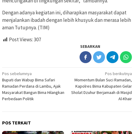
mencurigakan di lingkungan sekitar,” tambahnya.
Dengan adanya kegiatan ini, diharapkan masyarakat dapat
menjalankan ibadah dengan lebih khusyuk dan merasa lebih
aman Tutupnya. (TIM)
Post Views:
307
SEBARKAN
Navigasi
Pos sebelumnya
Pos berikutnya
Bupati dan Wabup Bima Safari
Momentum Bulan Suci Ramadan,
pos
Ramadan Perdana di Lambu, Ajak
Kapolres Bima Kabupaten Gelar
Masyarakat Bangun Bima Hilangkan
Sholat Dzuhur Berjamaah di Masjid
Perbedaan Politik
Al-Khair
POS TERKAIT