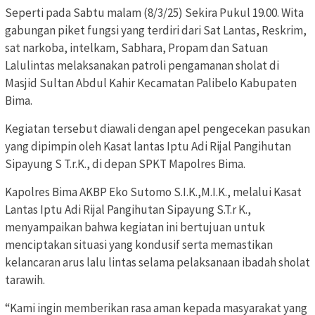
Seperti pada Sabtu malam (8/3/25) Sekira Pukul 19.00. Wita
gabungan piket fungsi yang terdiri dari Sat Lantas, Reskrim,
sat narkoba, intelkam, Sabhara, Propam dan Satuan
Lalulintas melaksanakan patroli pengamanan sholat di
Masjid Sultan Abdul Kahir Kecamatan Palibelo Kabupaten
Bima.
Kegiatan tersebut diawali dengan apel pengecekan pasukan
yang dipimpin oleh Kasat lantas Iptu Adi Rijal Pangihutan
Sipayung S T.r.K., di depan SPKT Mapolres Bima.
Kapolres Bima AKBP Eko Sutomo S.I.K.,M.I.K., melalui Kasat
Lantas Iptu Adi Rijal Pangihutan Sipayung S.T.r K.,
menyampaikan bahwa kegiatan ini bertujuan untuk
menciptakan situasi yang kondusif serta memastikan
kelancaran arus lalu lintas selama pelaksanaan ibadah sholat
tarawih.
“Kami ingin memberikan rasa aman kepada masyarakat yang