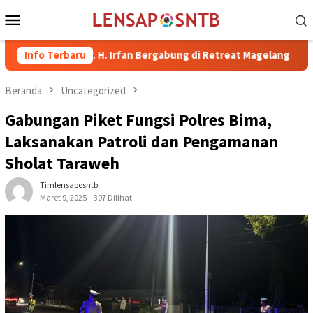
Loncat
Menu
ke
Mobile
konten
ma dr. H. Irfan Bergabung di Retreat Magelang
Info Terbaru
Rutan Kela
Beranda
Uncategorized
Gabungan Piket Fungsi Polres Bima,
Laksanakan Patroli dan Pengamanan
Sholat Taraweh
Timlensaposntb
Maret 9, 2025
307 Dilihat