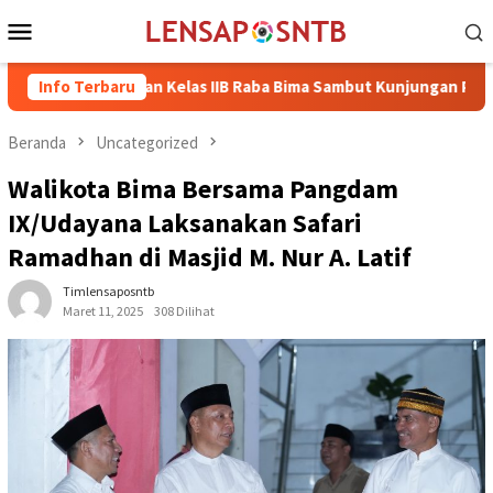
Loncat
Menu
ke
Mobile
konten
Rutan Kelas IIB Raba Bima Sambut Kunjungan Pj. Wali Kota Ir. 
Info Terbaru
Beranda
Uncategorized
Walikota Bima Bersama Pangdam
IX/Udayana Laksanakan Safari
Ramadhan di Masjid M. Nur A. Latif
Timlensaposntb
Maret 11, 2025
308 Dilihat