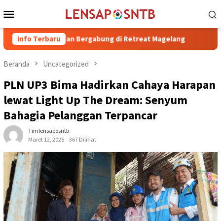
Loncat
Menu
ke
Mobile
konten
. H. Irfan Bergabung di Retreat Magelang
Info Terbaru
Rutan Kelas IIB
Beranda
Uncategorized
PLN UP3 Bima Hadirkan Cahaya Harapan
lewat Light Up The Dream: Senyum
Bahagia Pelanggan Terpancar
Timlensaposntb
Maret 12, 2025
367 Dilihat