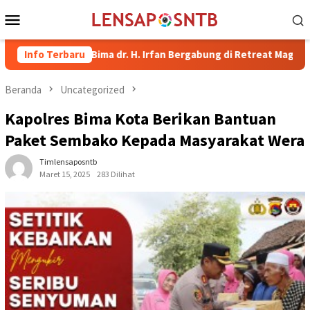
Loncat
Menu
ke
Mobile
konten
pati Bima dr. H. Irfan Bergabung di Retreat Magelang
Info Terbaru
Rut
Beranda
Uncategorized
Kapolres Bima Kota Berikan Bantuan
Paket Sembako Kepada Masyarakat Wera
Timlensaposntb
Maret 15, 2025
283 Dilihat