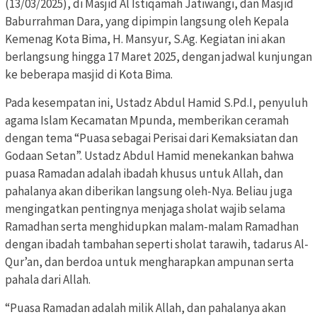
(13/03/2025), di Masjid Al Istiqamah Jatiwangi, dan Masjid
Baburrahman Dara, yang dipimpin langsung oleh Kepala
Kemenag Kota Bima, H. Mansyur, S.Ag. Kegiatan ini akan
berlangsung hingga 17 Maret 2025, dengan jadwal kunjungan
ke beberapa masjid di Kota Bima.
Pada kesempatan ini, Ustadz Abdul Hamid S.Pd.I, penyuluh
agama Islam Kecamatan Mpunda, memberikan ceramah
dengan tema “Puasa sebagai Perisai dari Kemaksiatan dan
Godaan Setan”. Ustadz Abdul Hamid menekankan bahwa
puasa Ramadan adalah ibadah khusus untuk Allah, dan
pahalanya akan diberikan langsung oleh-Nya. Beliau juga
mengingatkan pentingnya menjaga sholat wajib selama
Ramadhan serta menghidupkan malam-malam Ramadhan
dengan ibadah tambahan seperti sholat tarawih, tadarus Al-
Qur’an, dan berdoa untuk mengharapkan ampunan serta
pahala dari Allah.
“Puasa Ramadan adalah milik Allah, dan pahalanya akan