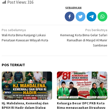
Post Views:
316
SEBARKAN
Navigasi
Pos sebelumnya
Pos berikutnya
Wali Kota Bima Kunjungi Lokasi
Kemenag Kota Bima Gelar Safari
pos
Penataan Kawasan Wilayah Kota
Ramadhan di Masjid Al Munir
Sambinae
POS TERKAIT
Hj. Mahdalena, Kemenhaj dan
Keluarga Besar DPC PKB Kota
BPKH RI Hadir dalam Dialog
Bima mengucapkan Dirgahayu