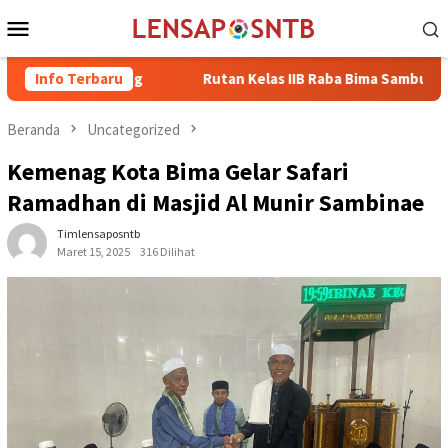
Loncat
Menu
ke
Mobile
konten
Magelang
Info Terbaru
Rutan Kelas IIB Raba Bima Sambut Kunjungan Pj. 
Beranda
Uncategorized
Kemenag Kota Bima Gelar Safari
Ramadhan di Masjid Al Munir Sambinae
Timlensaposntb
Maret 15, 2025
316 Dilihat