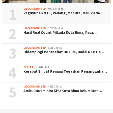
1
UNCATEGORIZED
59698 Dilihat
Paguyuban NTT, Padang, Madura, Maluku da…
2
UNCATEGORIZED
17183 Dilihat
Hasil Real Count Pilkada Kota Bima, Pasa…
3
UNCATEGORIZED
6146 Dilihat
Didampingi Penasehat Hukum, Badai NTB Ha…
4
BERITA
5396 Dilihat
Kerabat Empat Remaja Tegaskan Penangguha…
5
UNCATEGORIZED
4363 Dilihat
Amirul Mukminin: KPU Kota Bima Belum Men…