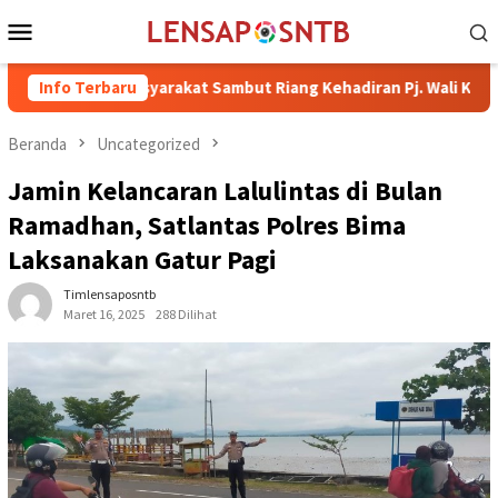
Loncat
Menu
ke
Mobile
konten
n Masyarakat Sambut Riang Kehadiran Pj. Wali Kota Bima H. Mo
Info Terbaru
Beranda
Uncategorized
Jamin Kelancaran Lalulintas di Bulan
Ramadhan, Satlantas Polres Bima
Laksanakan Gatur Pagi
Timlensaposntb
Maret 16, 2025
288 Dilihat