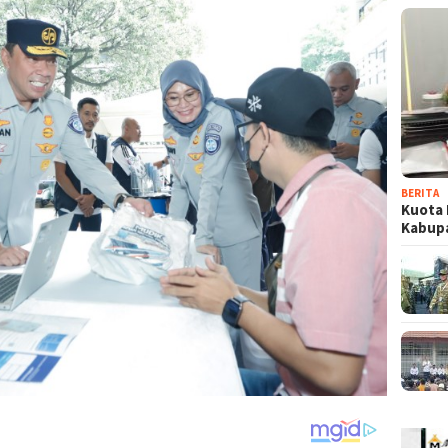
BERITA
Kuota 
Kabup