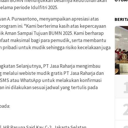
ahaan BUMN menunjukkan besarnya kebutuhan akan
lama periode Idulfitri 2025.
ivan A. Purwantono, menyampaikan apresiasi atas
BERIT
rogram ini. “Kami berterima kasih atas kepercayaan
ik Aman Sampai Tujuan BUMN 2025. Kami berharap
nfaat maksimal bagi para pemudik, serta membantu
pribadi untuk mudik sehingga risiko kecelakaan juga
gkatan Selanjutnya, PT Jasa Raharja mengimbau
 melalui webiste mudik gratis PT Jasa Raharja dan
 SMS atau WhatsApp untuk melakukan konfirmasi
n ini dilakukan sesuai jadwal yang tertulis pada
pada:
l. HR Rasuna Said Kav. C-2, Jakarta Selatan