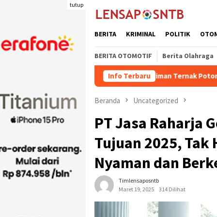
Loncat
tutup
ke
konten
BERITA
KRIMINAL
POLITIK
OTO
BERITA OTOMOTIF
Berita Olahraga
Kuota Pengiriman Ternak Potong Kabupaten Dompu 
Info Terbaru
Beranda
Uncategorized
PT Jasa Raharja 
Tujuan 2025, Tak 
Nyaman dan Berk
Timlensaposntb
Maret 19, 2025
314 Dilihat