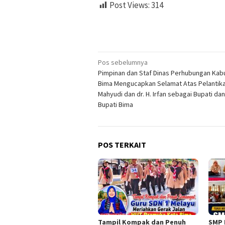
Post Views:
314
Navigasi
Pos sebelumnya
Pimpinan dan Staf Dinas Perhubungan Ka
pos
Bima Mengucapkan Selamat Atas Pelantik
Mahyudi dan dr. H. Irfan sebagai Bupati dan
Bupati Bima
POS TERKAIT
Tampil Kompak dan Penuh
SMP 