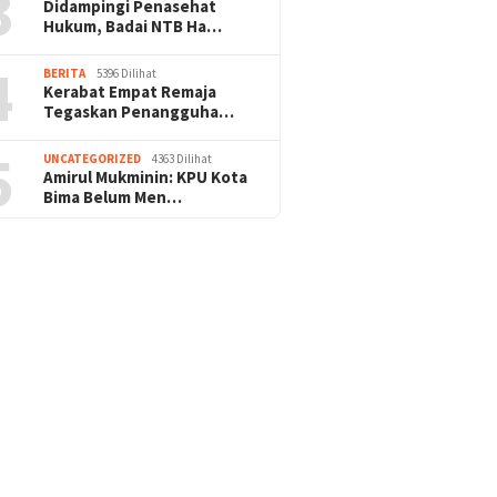
3
Didampingi Penasehat
Hukum, Badai NTB Ha…
4
BERITA
5396 Dilihat
Kerabat Empat Remaja
Tegaskan Penangguha…
5
UNCATEGORIZED
4363 Dilihat
Amirul Mukminin: KPU Kota
Bima Belum Men…