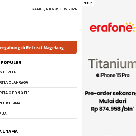
tutup
KAMIS, 6 AGUSTUS 2026
 Magelang
Rutan Kelas IIB Raba Bima Sambut Kunjungan Pj
 POPULER
G BERITA
RITA OLAHRAGA
RITA OTOMOTIF
N UP3 BIMA
PUA
A UTAMA