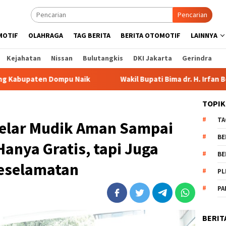
Pencarian
MOTIF
OLAHRAGA
TAG BERITA
BERITA OTOMOTIF
LAINNYA
Kejahatan
Nissan
Bulutangkis
DKI Jakarta
Gerindra
Naik
Wakil Bupati Bima dr. H. Irfan Bergabung di Retreat
TOPIK
TA
Gelar Mudik Aman Sampai
BE
Hanya Gratis, tapi Juga
BE
eselamatan
PL
PA
BERIT