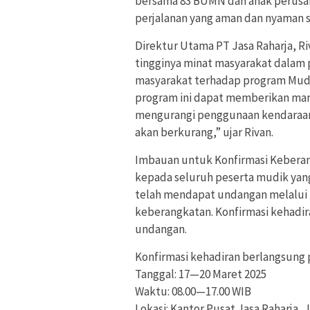
bersama 83 BUMN dan anak perus
perjalanan yang aman dan nyaman se
Direktur Utama PT Jasa Raharja, R
tingginya minat masyarakat dalam p
masyarakat terhadap program Mud
program ini dapat memberikan ma
mengurangi penggunaan kendaraan 
akan berkurang,” ujar Rivan.
Imbauan untuk Konfirmasi Keberan
kepada seluruh peserta mudik yang
telah mendapat undangan melalui
keberangkatan. Konfirmasi kehadira
undangan.
Konfirmasi kehadiran berlangsung 
Tanggal: 17—20 Maret 2025
Waktu: 08.00—17.00 WIB
Lokasi: Kantor Pusat Jasa Raharja, J