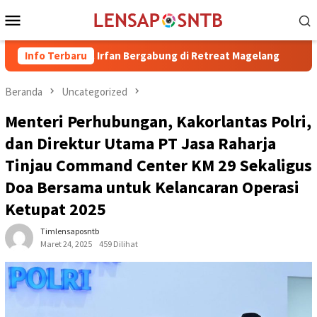
Loncat
Menu
ke
Mobile
konten
a dr. H. Irfan Bergabung di Retreat Magelang
Info Terbaru
Rutan Kelas
Beranda
Uncategorized
Menteri Perhubungan, Kakorlantas Polri,
dan Direktur Utama PT Jasa Raharja
Tinjau Command Center KM 29 Sekaligus
Doa Bersama untuk Kelancaran Operasi
Ketupat 2025
Timlensaposntb
Maret 24, 2025
459 Dilihat