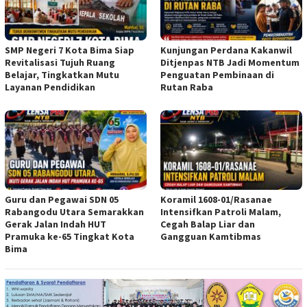
SMP Negeri 7 Kota Bima Siap
Kunjungan Perdana Kakanwil
Revitalisasi Tujuh Ruang
Ditjenpas NTB Jadi Momentum
Belajar, Tingkatkan Mutu
Penguatan Pembinaan di
Layanan Pendidikan
Rutan Raba
Guru dan Pegawai SDN 05
Koramil 1608-01/Rasanae
Rabangodu Utara Semarakkan
Intensifkan Patroli Malam,
Gerak Jalan Indah HUT
Cegah Balap Liar dan
Pramuka ke-65 Tingkat Kota
Gangguan Kamtibmas
Bima