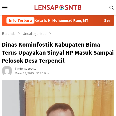
Loncat
Menu
ke
Mobile
konten
Wali Kota Ir. H. Mohammad Rum, MT
Info Terbaru
Serahkan Bantuan di K
Beranda
Uncategorized
Dinas Kominfostik Kabupaten Bima
Terus Upayakan Sinyal HP Masuk Sampai
Pelosok Desa Terpencil
Timlensaposntb
Maret 27, 2025
555 Dilihat