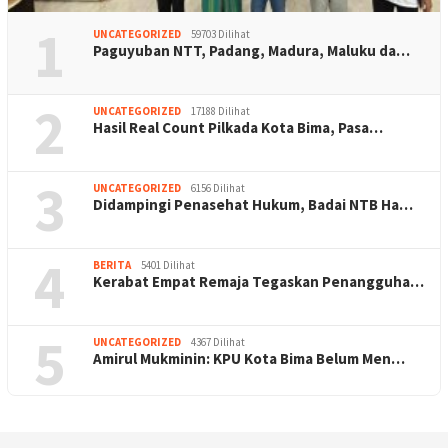
1
UNCATEGORIZED
59703 Dilihat
Paguyuban NTT, Padang, Madura, Maluku da…
2
UNCATEGORIZED
17188 Dilihat
Hasil Real Count Pilkada Kota Bima, Pasa…
3
UNCATEGORIZED
6156 Dilihat
Didampingi Penasehat Hukum, Badai NTB Ha…
4
BERITA
5401 Dilihat
Kerabat Empat Remaja Tegaskan Penangguha…
5
UNCATEGORIZED
4367 Dilihat
Amirul Mukminin: KPU Kota Bima Belum Men…