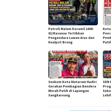
Patroli Malam Koramil 1608-
Ketu
01/Rasanae Tertibkan
Penc
Pengendara Lawan Arus dan
Pemb
Knalpot Brong
Puti
Senkom Kota Mataram Hadiri
SDN 
Gerakan Pembagian Bendera
Prog
Merah Putih di Lapangan
Seko
Sangkareang
Lebi