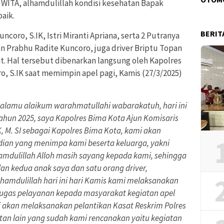
0 WITA, alhamdulillah kondisi kesehatan Bapak
aik.
BERIT
coro, S.IK, Istri Miranti Apriana, serta 2 Putranya
 Prabhu Radite Kuncoro, juga driver Briptu Topan
hat. Hal tersebut dibenarkan langsung oleh Kapolres
, S.IK saat memimpin apel pagi, Kamis (27/3/2025)
alamu alaikum warahmatullahi wabarakatuh, hari ini
tahun 2025, saya Kapolres Bima Kota Ajun Komisaris
IK, M. SI sebagai Kapolres Bima Kota, kami akan
dian yang menimpa kami beserta keluarga, yakni
hamdulillah Alloh masih sayang kepada kami, sehingga
dan kedua anak saya dan satu orang driver,
hamdulillah hari ini hari Kamis kami melaksanakan
 tugas pelayanan kepada masyarakat kegiatan apel
 akan melaksanakan pelantikan Kasat Reskrim Polres
atan lain yang sudah kami rencanakan yaitu kegiatan