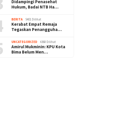
3
Didampingi Penasehat
Hukum, Badai NTB Ha…
4
BERITA
5401 Dilihat
Kerabat Empat Remaja
Tegaskan Penangguha…
5
UNCATEGORIZED
4368 Dilihat
Amirul Mukminin: KPU Kota
Bima Belum Men…