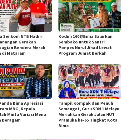
a Senkom NTB Hadiri
Kodim 1608/Bima Salurkan
anangan Gerakan
Sembako untuk Santri
agian Bendera Merah
Ponpes Nurul Jihad Lewat
h di Mataram
Program Jumat Berkah
Panda Bima Apresiasi
Tampil Kompak dan Penuh
ram MBG, Kepala
Semangat, Guru SDN 1 Melayu
lah Minta Variasi Menu
Meriahkan Gerak Jalan HUT
h Beragam
Pramuka ke-65 Tingkat Kota
Bima