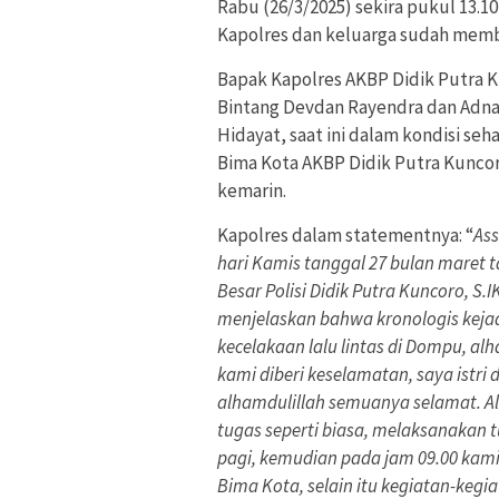
Rabu (26/3/2025) sekira pukul 13.1
Kapolres dan keluarga sudah memb
Bapak Kapolres AKBP Didik Putra Kun
Bintang Devdan Rayendra dan Adnan
Hidayat, saat ini dalam kondisi se
Bima Kota AKBP Didik Putra Kuncoro
kemarin.
Kapolres dalam statementnya: “
Ass
hari Kamis tanggal 27 bulan maret 
Besar Polisi Didik Putra Kuncoro, S.
menjelaskan bahwa kronologis keja
kecelakaan lalu lintas di Dompu, al
kami diberi keselamatan, saya istri 
alhamdulillah semuanya selamat. Al
tugas seperti biasa, melaksanakan
pagi, kemudian pada jam 09.00 kami
Bima Kota, selain itu kegiatan-kegi