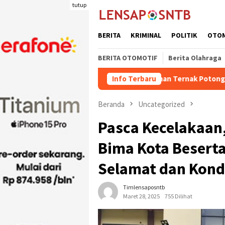
Loncat
tutup
ke
konten
BERITA
KRIMINAL
POLITIK
OTO
BERITA OTOMOTIF
Berita Olahraga
Kuota Pengiriman Ternak Potong Kabupaten Dompu N
Info Terbaru
Beranda
Uncategorized
Pasca Kecelakaan,
Bima Kota Beserta 
Selamat dan Kond
Timlensaposntb
Maret 28, 2025
755 Dilihat