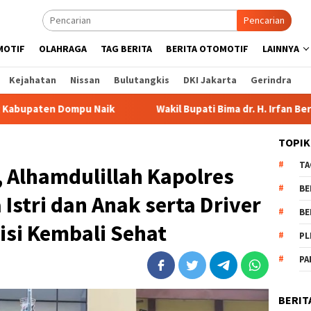
Pencarian
MOTIF
OLAHRAGA
TAG BERITA
BERITA OTOMOTIF
LAINNYA
Kejahatan
Nissan
Bulutangkis
DKI Jakarta
Gerindra
aik
Wakil Bupati Bima dr. H. Irfan Bergabung di Retreat 
TOPIK
TA
 Alhamdulillah Kapolres
BE
Istri dan Anak serta Driver
BE
isi Kembali Sehat
PL
PA
BERIT