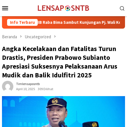
Loncat
Menu
ke
Mobile
konten
elas IIB Raba Bima Sambut Kunjungan Pj. Wali Kota Ir. H. Moham
Info Terbaru
Beranda
Uncategorized
Angka Kecelakaan dan Fatalitas Turun
Drastis, Presiden Prabowo Subianto
Apresiasi Suksesnya Pelaksanaan Arus
Mudik dan Balik Idulfitri 2025
Timlensaposntb
April 10, 2025
309 Dilihat