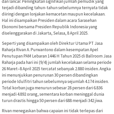
dan lancar. Peningkatan signifikan jumlah pemudik yang
terjadi dibanding tahun-tahun sebelumnya ternyata tidak
diiringi dengan lonjakan kemacetan maupun kecelakaan.
Hal ini disampaikan Presiden dalam acara Sarasehan
Ekonomi bersama Presiden Republik Indonesia yang
diselenggarakan di Jakarta, Selasa, 8 April 2025.
Seperti yang disampaikan oleh Direktur Utama PT Jasa
Raharja Rivan A. Purwantono dalam kesempatan Apel
Penutupan PAM Lebaran 1446 H Tahun 2025 di Ballroom Jasa
Raharja pada hari ini (9/4) jumlah kecelakaan selama periode
26 Maret–8 April 2025 tercatat sebanyak 2.880 insiden. Angka
ini menunjukkan penurunan 30 persen dibandingkan
periode Idulfitri tahun sebelumnya sejumlah 4.174 insiden.
Total korban juga menurun sebesar 28 persen dari 6.836
menjadi 4.892 orang, sementara korban meninggal dunia
turun drastis hingga 50 persen dari 688 menjadi 342 jiwa.
Rivan menegaskan bahwa capaian ini tidak terlepas dari