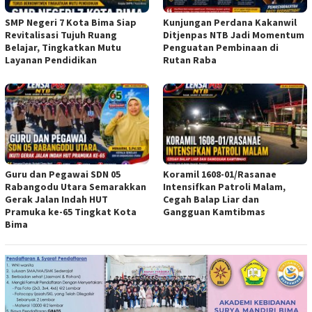
SMP Negeri 7 Kota Bima Siap
Kunjungan Perdana Kakanwil
Revitalisasi Tujuh Ruang
Ditjenpas NTB Jadi Momentum
Belajar, Tingkatkan Mutu
Penguatan Pembinaan di
Layanan Pendidikan
Rutan Raba
Guru dan Pegawai SDN 05
Koramil 1608-01/Rasanae
Rabangodu Utara Semarakkan
Intensifkan Patroli Malam,
Gerak Jalan Indah HUT
Cegah Balap Liar dan
Pramuka ke-65 Tingkat Kota
Gangguan Kamtibmas
Bima