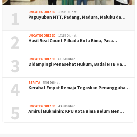
1
UNCATEGORIZED
59703 Dilihat
Paguyuban NTT, Padang, Madura, Maluku da…
2
UNCATEGORIZED
17188 Dilihat
Hasil Real Count Pilkada Kota Bima, Pasa…
3
UNCATEGORIZED
6156 Dilihat
Didampingi Penasehat Hukum, Badai NTB Ha…
4
BERITA
5401 Dilihat
Kerabat Empat Remaja Tegaskan Penangguha…
5
UNCATEGORIZED
4369 Dilihat
Amirul Mukminin: KPU Kota Bima Belum Men…