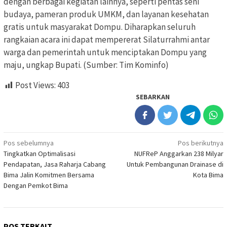
dengan berbagai kegiatan lainnya, seperti pentas seni
budaya, pameran produk UMKM, dan layanan kesehatan
gratis untuk masyarakat Dompu. Diharapkan seluruh
rangkaian acara ini dapat mempererat Silaturrahmi antar
warga dan pemerintah untuk menciptakan Dompu yang
maju, ungkap Bupati. (Sumber: Tim Kominfo)
Post Views:
403
SEBARKAN
Navigasi
Pos sebelumnya
Pos berikutnya
Tingkatkan Optimalisasi
NUFReP Anggarkan 238 Milyar
pos
Pendapatan, Jasa Raharja Cabang
Untuk Pembangunan Drainase di
Bima Jalin Komitmen Bersama
Kota Bima
Dengan Pemkot Bima
POS TERKAIT