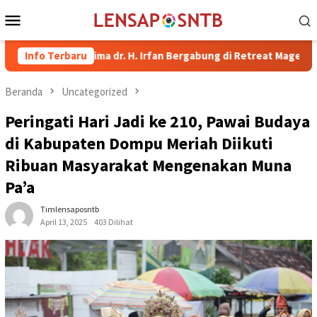
Loncat
Menu
ke
Mobile
konten
pati Bima dr. H. Irfan Bergabung di Retreat Magelang
Info Terbaru
Rut
Beranda
Uncategorized
Peringati Hari Jadi ke 210, Pawai Budaya
di Kabupaten Dompu Meriah Diikuti
Ribuan Masyarakat Mengenakan Muna
Pa’a
Timlensaposntb
April 13, 2025
403 Dilihat