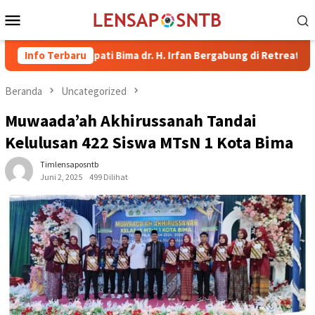
Loncat
Menu
ke
Mobile
konten
il Bupati Bima dr. H. Irfan Bergabung di Retreat Magelang
Info Terbaru
Beranda
Uncategorized
Muwaada’ah Akhirussanah Tandai
Kelulusan 422 Siswa MTsN 1 Kota Bima
Timlensaposntb
Juni 2, 2025
499 Dilihat