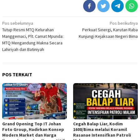
Navigasi
Pos sebelumnya
Pos berikutnya
Tutup Resmi MTQ Kelurahan
Perkuat Sinergi, Karutan Raba
pos
Manggemaci, Plt. Camat Mpunda:
Kunjungi Kejaksaan Negeri Bima
MTQ Mengandung Makna Secara
Lahiriyah dan Batiniyah
POS TERKAIT
Grand Opening Top IT Johan
Cegah Balap Liar, Kodim
Foto Group, Hadirkan Konsep
1608/Bima melalui Koramil
Modern Market dan Harga
Rasanae Intensifkan Patroli