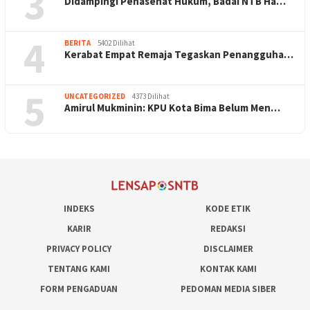
3
Didampingi Penasehat Hukum, Badai NTB Ha…
4
BERITA
5402 Dilihat
Kerabat Empat Remaja Tegaskan Penangguha…
5
UNCATEGORIZED
4373 Dilihat
Amirul Mukminin: KPU Kota Bima Belum Men…
INDEKS
KODE ETIK
KARIR
REDAKSI
PRIVACY POLICY
DISCLAIMER
TENTANG KAMI
KONTAK KAMI
FORM PENGADUAN
PEDOMAN MEDIA SIBER