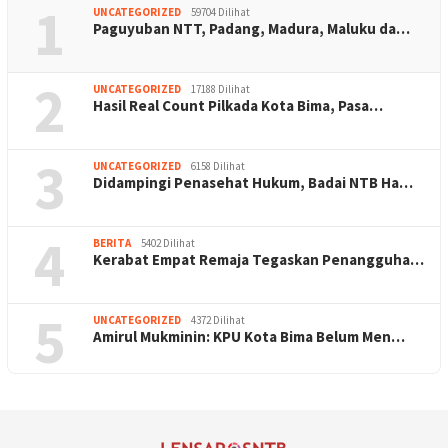
1
UNCATEGORIZED
59704 Dilihat
Paguyuban NTT, Padang, Madura, Maluku da…
2
UNCATEGORIZED
17188 Dilihat
Hasil Real Count Pilkada Kota Bima, Pasa…
3
UNCATEGORIZED
6158 Dilihat
Didampingi Penasehat Hukum, Badai NTB Ha…
4
BERITA
5402 Dilihat
Kerabat Empat Remaja Tegaskan Penangguha…
5
UNCATEGORIZED
4372 Dilihat
Amirul Mukminin: KPU Kota Bima Belum Men…