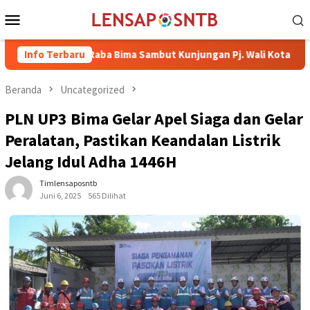
Loncat
Menu
ke
Mobile
konten
IIB Raba Bima Sambut Kunjungan Pj. Wali Kota Ir. H. Mohammad R
Info Terbaru
Beranda
Uncategorized
PLN UP3 Bima Gelar Apel Siaga dan Gelar
Peralatan, Pastikan Keandalan Listrik
Jelang Idul Adha 1446H
Timlensaposntb
Juni 6, 2025
565 Dilihat