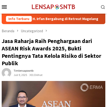
Loncat
Menu
ke
Mobile
konten
i Bima dr. H. Irfan Bergabung di Retreat Magelang
Info Terbaru
Rutan K
Beranda
Uncategorized
Jasa Raharja Raih Penghargaan dari
ASEAN Risk Awards 2025, Bukti
Pentingnya Tata Kelola Risiko di Sektor
Publik
Timlensaposntb
Juli 9, 2025
301 Dilihat