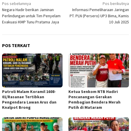
Navigasi
Pos sebelumnya
Pos berikutnya
Negara Hadir berikan Jaminan
Informasi Pemeliharaan Jaringan
pos
Perlindungan untuk Tim Penyelam
PT. PLN (Persero) UP3 Bima, Kamis
Evakuasi KMP Tunu Pratama Jaya
10 Juli 2025
POS TERKAIT
Patroli Malam Koramil 1608-
Ketua Senkom NTB Hadiri
01/Rasanae Tertibkan
Pencanangan Gerakan
Pengendara Lawan Arus dan
Pembagian Bendera Merah
Knalpot Brong
Putih di Mataram