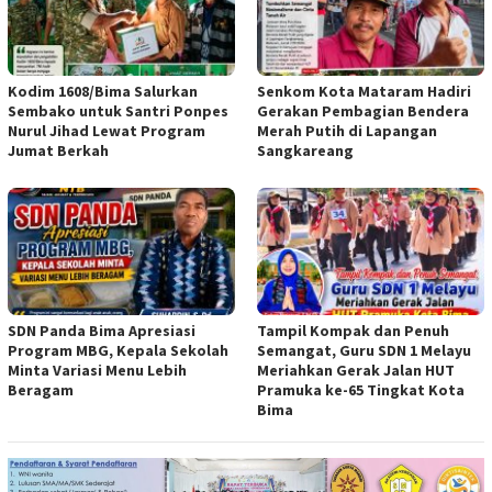
Kodim 1608/Bima Salurkan
Senkom Kota Mataram Hadiri
Sembako untuk Santri Ponpes
Gerakan Pembagian Bendera
Nurul Jihad Lewat Program
Merah Putih di Lapangan
Jumat Berkah
Sangkareang
SDN Panda Bima Apresiasi
Tampil Kompak dan Penuh
Program MBG, Kepala Sekolah
Semangat, Guru SDN 1 Melayu
Minta Variasi Menu Lebih
Meriahkan Gerak Jalan HUT
Beragam
Pramuka ke-65 Tingkat Kota
Bima