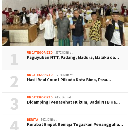
1
UNCATEGORIZED
59703 Dilihat
Paguyuban NTT, Padang, Madura, Maluku da…
2
UNCATEGORIZED
17188 Dilihat
Hasil Real Count Pilkada Kota Bima, Pasa…
3
UNCATEGORIZED
6156 Dilihat
Didampingi Penasehat Hukum, Badai NTB Ha…
4
BERITA
5401 Dilihat
Kerabat Empat Remaja Tegaskan Penangguha…