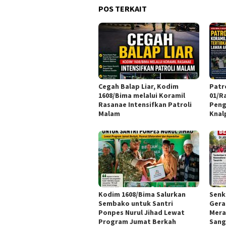
POS TERKAIT
Cegah Balap Liar, Kodim
Patr
1608/Bima melalui Koramil
01/R
Rasanae Intensifkan Patroli
Peng
Malam
Knal
Kodim 1608/Bima Salurkan
Senk
Sembako untuk Santri
Gera
Ponpes Nurul Jihad Lewat
Mera
Program Jumat Berkah
Sang