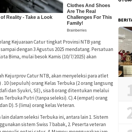
BERIT
lang Kejuaraan Catur tingkat Provinsi NTB yang
li sampai dengan 3 Agustus 2025 mendatang. Persatuan
Kota Bima, mulai besok Kamis (10/7/2025) akan
ah Kejurprov Catur NTB, akan menyeleksi para atlet
) . 10 (sepuluh) orang Kelas Terbuka (2 orang langsung
fi dan Syukri, SE), sisa 8 orang ditentukan melalui
elas Terbuka Putri (tanpa seleksi). C).4 (empat) orang
 dan D). 5 (lima) orang kelas Veteran.
in dalam seleksi Terbuka ini, antara lain 1. Sistem
ggunakan sistem Swiss 7 babak, 2. Peserta veteran
u menulis notasi catur, 4. Mampu menggunakan jam