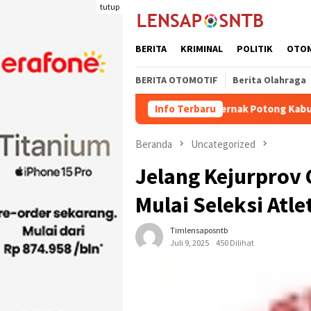
Loncat
tutup
ke
konten
BERITA
KRIMINAL
POLITIK
OTO
BERITA OTOMOTIF
Berita Olahraga
Kuota Pengiriman Ternak Potong Kabupaten Dompu Naik
Info Terbaru
Beranda
Uncategorized
Jelang Kejurprov 
Mulai Seleksi Atle
Timlensaposntb
Juli 9, 2025
450 Dilihat