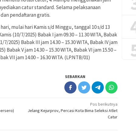
nyediakan catur standard. Selama pelaksanaan
dan pendaftaran gratis.
hari, mulai hari Kamis s/d Minggu, tanggal 10 s/d 13
 Kamis (10/7/2025) Babak I jam 09.30 – 11.30 WITA, Babak
11/7/2025) Babak III jam 14.30 – 15.30 WITA, Babak IV jam
025) Babak V jam 14.30 – 15.30 WITA, Babak VI jam 15.50 –
bak VII jam 14.00 – 16.30 WITA. (LP.NTB/01)
SEBARKAN
Pos berikutnya
Persero)
Jelang Kejurprov, Percasi Kota Bima Seleksi Atlet
Catur