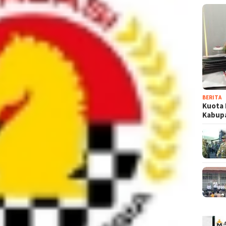
BERITA
Kuota 
Kabup