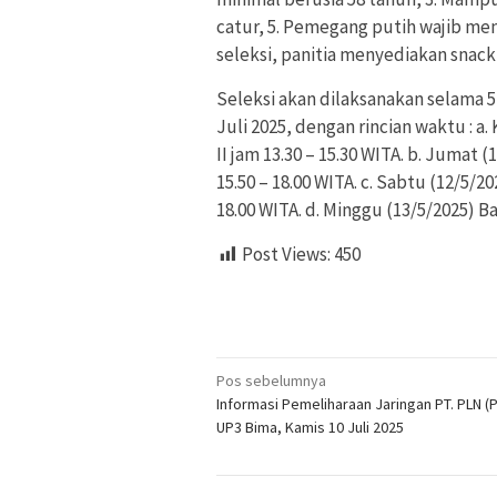
catur, 5. Pemegang putih wajib me
seleksi, panitia menyediakan snack 
Seleksi akan dilaksanakan selama 5 
Juli 2025, dengan rincian waktu : a.
II jam 13.30 – 15.30 WITA. b. Jumat (
15.50 – 18.00 WITA. c. Sabtu (12/5/2
18.00 WITA. d. Minggu (13/5/2025) Ba
Post Views:
450
Navigasi
Pos sebelumnya
Informasi Pemeliharaan Jaringan PT. PLN (
pos
UP3 Bima, Kamis 10 Juli 2025