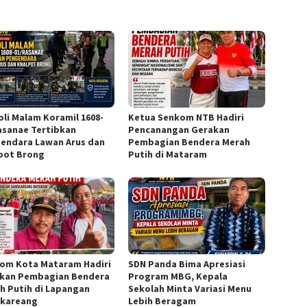
oli Malam Koramil 1608-
Ketua Senkom NTB Hadiri
asanae Tertibkan
Pencanangan Gerakan
endara Lawan Arus dan
Pembagian Bendera Merah
pot Brong
Putih di Mataram
om Kota Mataram Hadiri
SDN Panda Bima Apresiasi
kan Pembagian Bendera
Program MBG, Kepala
h Putih di Lapangan
Sekolah Minta Variasi Menu
kareang
Lebih Beragam