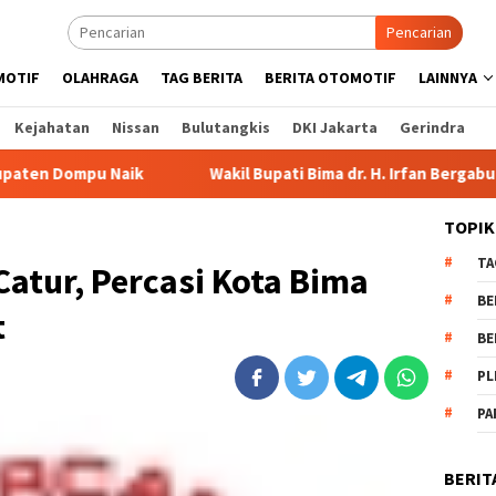
Pencarian
MOTIF
OLAHRAGA
TAG BERITA
BERITA OTOMOTIF
LAINNYA
Kejahatan
Nissan
Bulutangkis
DKI Jakarta
Gerindra
Wakil Bupati Bima dr. H. Irfan Bergabung di Retreat Mage
TOPIK
TA
Catur, Percasi Kota Bima
BE
t
BE
PL
PA
BERIT