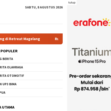
tutup
SABTU, 8 AGUSTUS 2026
lang
Rutan Kelas IIB Raba Bima Sambut Kunjungan Pj. Wali
 POPULER
G BERITA
RITA OLAHRAGA
RITA OTOMOTIF
N UP3 BIMA
PUA
A UTAMA