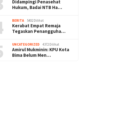
3
Didampingi Penasehat
Hukum, Badai NTB Ha…
4
BERITA
5402 Dilihat
Kerabat Empat Remaja
Tegaskan Penangguha…
5
UNCATEGORIZED
4372 Dilihat
Amirul Mukminin: KPU Kota
Bima Belum Men…