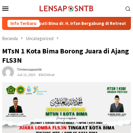
Loncat
Menu
ke
Mobile
konten
kil Bupati Bima dr. H. Irfan Bergabung di Retreat Magelang
Info Terbaru
Beranda
Uncategorized
MTsN 1 Kota Bima Borong Juara di Ajang
FLS3N
Timlensaposntb
Juli 11, 2025
456 Dilihat