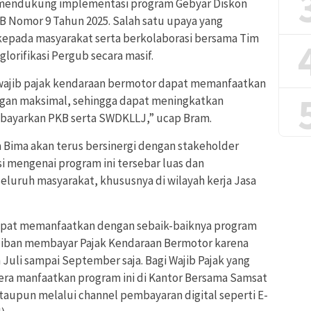
mendukung implementasi program Gebyar Diskon
 Nomor 9 Tahun 2025. Salah satu upaya yang
kepada masyarakat serta berkolaborasi bersama Tim
orifikasi Pergub secara masif.
an wajib pajak kendaraan bermotor dapat memanfaatkan
ngan maksimal, sehingga dapat meningkatkan
ayarkan PKB serta SWDKLLJ,” ucap Bram.
Bima akan terus bersinergi dengan stakeholder
i mengenai program ini tersebar luas dan
eluruh masyarakat, khususnya di wilayah kerja Jasa
apat memanfaatkan dengan sebaik-baiknya program
ajiban membayar Pajak Kendaraan Bermotor karena
 Juli sampai September saja. Bagi Wajib Pajak yang
era manfaatkan program ini di Kantor Bersama Samsat
taupun melalui channel pembayaran digital seperti E-