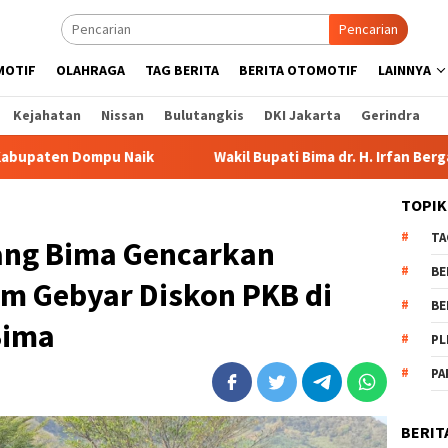
Pencarian
MOTIF
OLAHRAGA
TAG BERITA
BERITA OTOMOTIF
LAINNYA
Kejahatan
Nissan
Bulutangkis
DKI Jakarta
Gerindra
Wakil Bupati Bima dr. H. Irfan Bergabung di Retreat Mag
TOPIK
TA
ang Bima Gencarkan
BE
am Gebyar Diskon PKB di
BE
Bima
PL
PA
BERIT