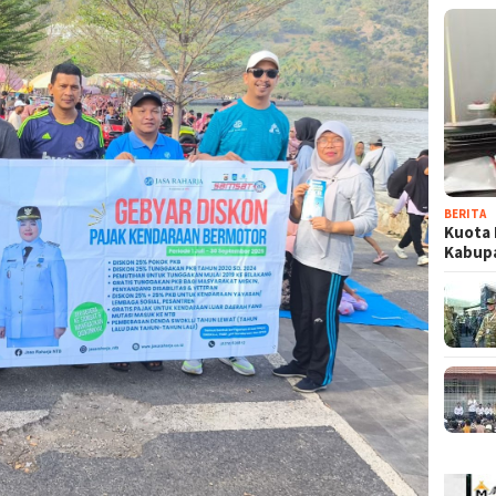
BERITA
Kuota 
Kabup