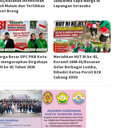
-01/Rasanae Intensifkan
1608/Bima Sapa Warga di
oli Malam dan Tertibkan
Lapangan Serasuba
pot Brong
arga Besar DPC PKB Kota
Meriahkan HUT RI ke-81,
 mengucapkan Dirgahayu
Koramil 1608-01/Rasanae
RI ke-81 Tahun 2026
Gelar Berbagai Lomba,
Dihadiri Ketua Persit KCK
Cabang XXVII