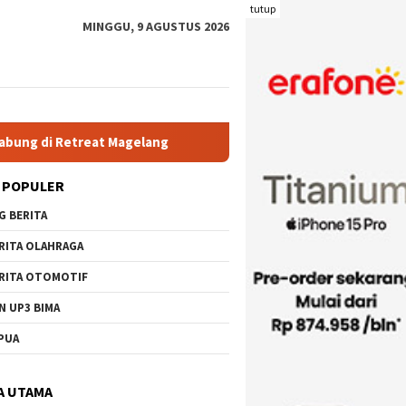
tutup
MINGGU, 9 AGUSTUS 2026
elang
Rutan Kelas IIB Raba Bima Sambut Kunjungan Pj. Wa
 POPULER
G BERITA
RITA OLAHRAGA
RITA OTOMOTIF
N UP3 BIMA
PUA
A UTAMA