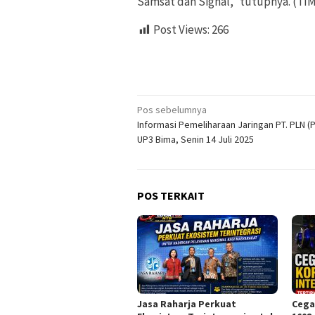
Samsat dan Signal,” tutupnya. (TI
Post Views:
266
Navigasi
Pos sebelumnya
Informasi Pemeliharaan Jaringan PT. PLN (
pos
UP3 Bima, Senin 14 Juli 2025
POS TERKAIT
Jasa Raharja Perkuat
Cega