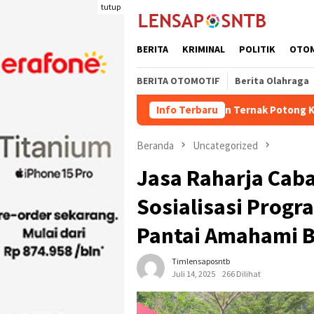
Loncat
tutup
ke
konten
BERITA
KRIMINAL
POLITIK
OTO
BERITA OTOMOTIF
Berita Olahraga
Kuota Pengiriman Ternak Potong Kabupaten Dompu Naik
Info Terbaru
Beranda
Uncategorized
Jasa Raharja Cab
Sosialisasi Progr
Pantai Amahami 
Timlensaposntb
Juli 14, 2025
266 Dilihat