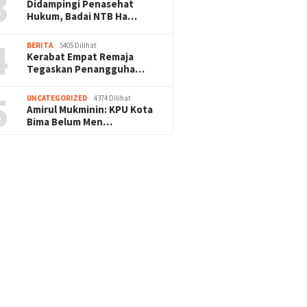
3
Didampingi Penasehat
Hukum, Badai NTB Ha…
4
BERITA
5405 Dilihat
Kerabat Empat Remaja
Tegaskan Penangguha…
5
UNCATEGORIZED
4374 Dilihat
Amirul Mukminin: KPU Kota
Bima Belum Men…