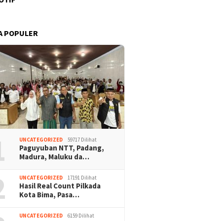
A POPULER
1
UNCATEGORIZED
59717 Dilihat
Paguyuban NTT, Padang,
Madura, Maluku da…
2
UNCATEGORIZED
17191 Dilihat
Hasil Real Count Pilkada
Kota Bima, Pasa…
UNCATEGORIZED
6159 Dilihat