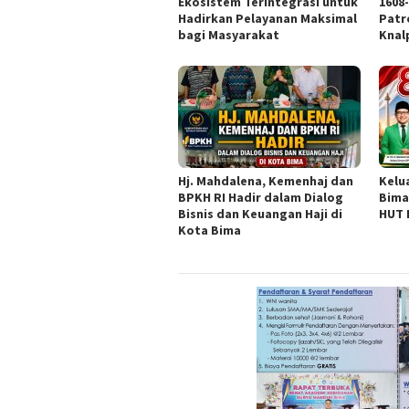
Ekosistem Terintegrasi untuk
1608
Hadirkan Pelayanan Maksimal
Patr
bagi Masyarakat
Knal
Hj. Mahdalena, Kemenhaj dan
Kelu
BPKH RI Hadir dalam Dialog
Bima
Bisnis dan Keuangan Haji di
HUT 
Kota Bima