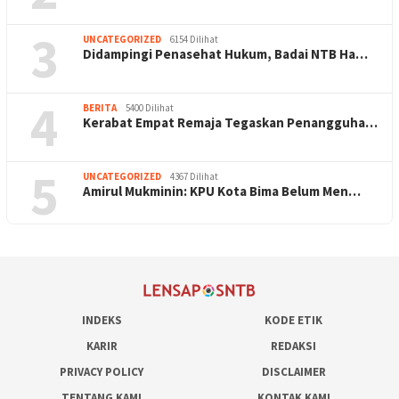
3
UNCATEGORIZED
6154 Dilihat
Didampingi Penasehat Hukum, Badai NTB Ha…
4
BERITA
5400 Dilihat
Kerabat Empat Remaja Tegaskan Penangguha…
5
UNCATEGORIZED
4367 Dilihat
Amirul Mukminin: KPU Kota Bima Belum Men…
INDEKS
KODE ETIK
KARIR
REDAKSI
PRIVACY POLICY
DISCLAIMER
TENTANG KAMI
KONTAK KAMI