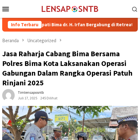
Loncat
Menu
ke
Mobile
konten
Wakil Bupati Bima dr. H. Irfan Bergabung di Retreat Magelang
Info Terbaru
Beranda
Uncategorized
Jasa Raharja Cabang Bima Bersama
Polres Bima Kota Laksanakan Operasi
Gabungan Dalam Rangka Operasi Patuh
Rinjani 2025
Timlensaposntb
Juli 17, 2025
245 Dilihat