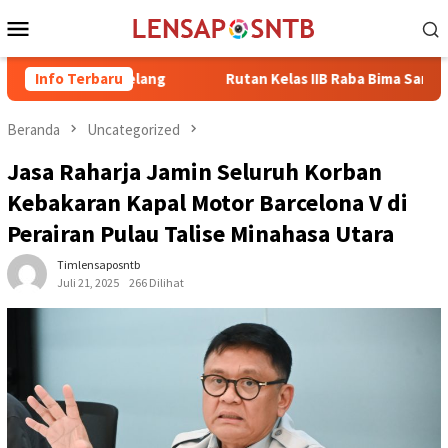
Loncat
Menu
ke
Mobile
konten
t Magelang
Info Terbaru
Rutan Kelas IIB Raba Bima Sambut Kunjungan P
Beranda
Uncategorized
Jasa Raharja Jamin Seluruh Korban
Kebakaran Kapal Motor Barcelona V di
Perairan Pulau Talise Minahasa Utara
Timlensaposntb
Juli 21, 2025
266 Dilihat