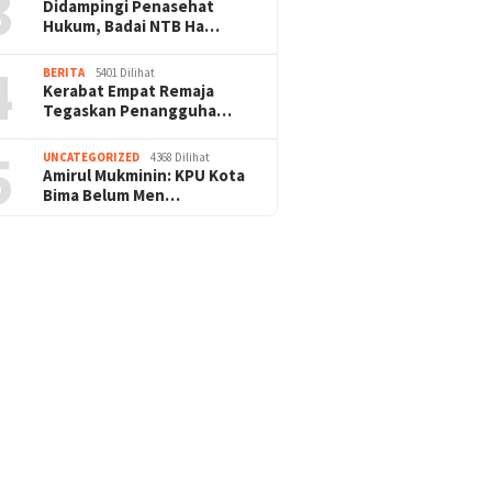
3
Didampingi Penasehat
Hukum, Badai NTB Ha…
4
BERITA
5401 Dilihat
Kerabat Empat Remaja
Tegaskan Penangguha…
5
UNCATEGORIZED
4368 Dilihat
Amirul Mukminin: KPU Kota
Bima Belum Men…