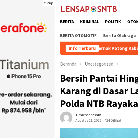
Loncat
tutup
ke
konten
BERITA
KRIMINAL
POLITIK
OTO
BERITA OTOMOTIF
Berita Olahraga
Kuota Pengiriman Ternak Potong Kabupaten Dompu Naik
Info Terbaru
Beranda
Uncategorized
Bersih Pantai Hi
Karang di Dasar L
Polda NTB Rayak
Timlensaposntb
Agustus 11, 2025
424 Dilihat