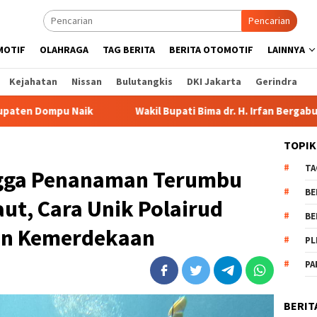
Pencarian
MOTIF
OLAHRAGA
TAG BERITA
BERITA OTOMOTIF
LAINNYA
Kejahatan
Nissan
Bulutangkis
DKI Jakarta
Gerindra
Wakil Bupati Bima dr. H. Irfan Bergabung di Retreat Magelan
TOPIK
TA
ngga Penanaman Terumbu
BE
aut, Cara Unik Polairud
BE
an Kemerdekaan
PL
PA
BERIT