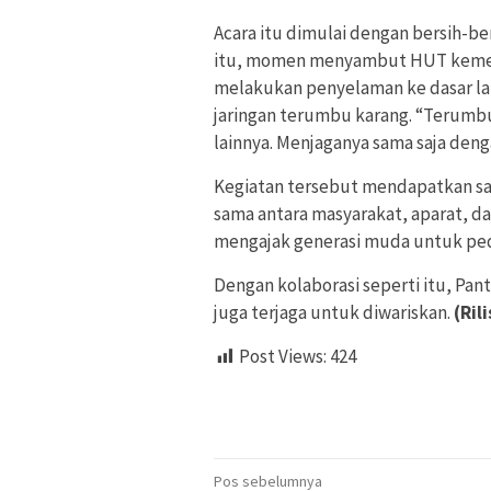
Acara itu dimulai dengan bersih-ber
itu, momen menyambut HUT kemerde
melakukan penyelaman ke dasar 
jaringan terumbu karang. “Terumbu
lainnya. Menjaganya sama saja deng
Kegiatan tersebut mendapatkan sam
sama antara masyarakat, aparat, da
mengajak generasi muda untuk pedu
Dengan kolaborasi seperti itu, Pan
juga terjaga untuk diwariskan.
(Ril
Post Views:
424
Navigasi
Pos sebelumnya