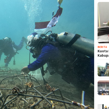
BERITA
Kuota 
Kabup