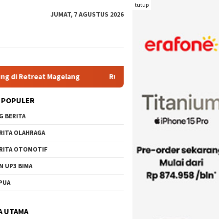
tutup
JUMAT, 7 AGUSTUS 2026
g
Rutan Kelas IIB Raba Bima Sambut Kunjungan Pj. Wali K
 POPULER
G BERITA
RITA OLAHRAGA
RITA OTOMOTIF
N UP3 BIMA
PUA
A UTAMA