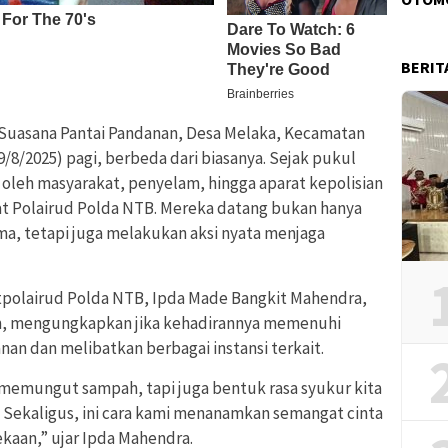
BERIT
Suasana Pantai Pandanan, Desa Melaka, Kecamatan
8/2025) pagi, berbeda dari biasanya. Sejak pukul
ai oleh masyarakat, penyelam, hingga aparat kepolisian
rat Polairud Polda NTB. Mereka datang bukan hanya
a, tetapi juga melakukan aksi nyata menjaga
Ditpolairud Polda NTB, Ipda Made Bangkit Mahendra,
am, mengungkapkan jika kehadirannya memenuhi
n dan melibatkan berbagai instansi terkait.
l memungut sampah, tapi juga bentuk rasa syukur kita
 Sekaligus, ini cara kami menanamkan semangat cinta
aan,” ujar Ipda Mahendra.