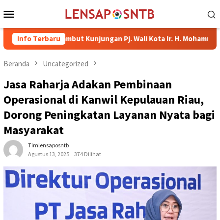
Loncat
Menu
ke
Mobile
konten
ma Sambut Kunjungan Pj. Wali Kota Ir. H. Mohammad Rum, MT
Info Terbaru
Beranda
Uncategorized
Jasa Raharja Adakan Pembinaan
Operasional di Kanwil Kepulauan Riau,
Dorong Peningkatan Layanan Nyata bagi
Masyarakat
Timlensaposntb
Agustus 13, 2025
374 Dilihat