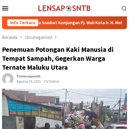
Loncat
Menu
ke
Mobile
konten
ba Bima Sambut Kunjungan Pj. Wali Kota Ir. H. Mohammad Rum, MT
Info Terbaru
Beranda
Uncategorized
Penemuan Potongan Kaki Manusia di
Tempat Sampah, Gegerkan Warga
Ternate Maluku Utara
Timlensaposntb
Agustus 29, 2025
252 Dilihat