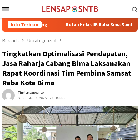
Loncat
Menu
ke
Mobile
konten
 Magelang
Info Terbaru
Rutan Kelas IIB Raba Bima Sambut Kunjungan Pj.
Beranda
Uncategorized
Tingkatkan Optimalisasi Pendapatan,
Jasa Raharja Cabang Bima Laksanakan
Rapat Koordinasi Tim Pembina Samsat
Raba Kota Bima
Timlensaposntb
September 1, 2025
235 Dilihat