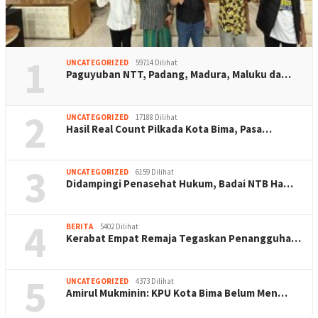
1
UNCATEGORIZED
59714 Dilihat
Paguyuban NTT, Padang, Madura, Maluku da…
2
UNCATEGORIZED
17188 Dilihat
Hasil Real Count Pilkada Kota Bima, Pasa…
3
UNCATEGORIZED
6159 Dilihat
Didampingi Penasehat Hukum, Badai NTB Ha…
4
BERITA
5402 Dilihat
Kerabat Empat Remaja Tegaskan Penangguha…
5
UNCATEGORIZED
4373 Dilihat
Amirul Mukminin: KPU Kota Bima Belum Men…