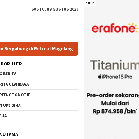
tutup
SABTU, 8 AGUSTUS 2026
 Retreat Magelang
Rutan Kelas IIB Raba Bima Sambut Kunju
 POPULER
G BERITA
RITA OLAHRAGA
RITA OTOMOTIF
N UP3 BIMA
PUA
A UTAMA