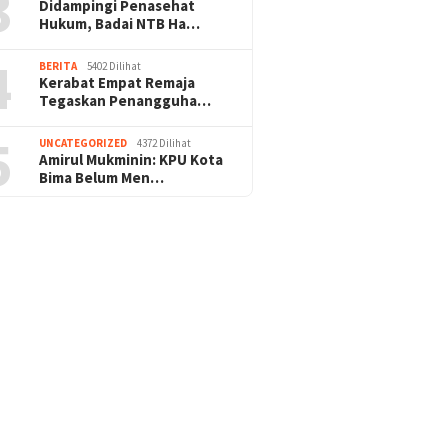
3
Didampingi Penasehat
Hukum, Badai NTB Ha…
4
BERITA
5402 Dilihat
Kerabat Empat Remaja
Tegaskan Penangguha…
5
UNCATEGORIZED
4372 Dilihat
Amirul Mukminin: KPU Kota
Bima Belum Men…