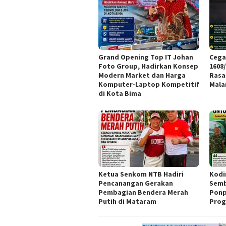
Grand Opening Top IT Johan
Cega
Foto Group, Hadirkan Konsep
1608
Modern Market dan Harga
Rasa
Komputer-Laptop Kompetitif
Mal
di Kota Bima
Ketua Senkom NTB Hadiri
Kodi
Pencanangan Gerakan
Semb
Pembagian Bendera Merah
Ponp
Putih di Mataram
Prog