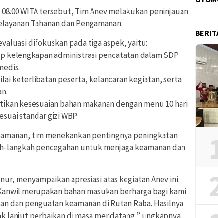
 08.00 WITA tersebut, Tim Anev melakukan peninjauan
 Pelayanan Tahanan dan Pengamanan.
BERIT
valuasi difokuskan pada tiga aspek, yaitu:
p kelengkapan administrasi pencatatan dalam SDP
medis.
ilai keterlibatan peserta, kelancaran kegiatan, serta
an.
tikan kesesuaian bahan makanan dengan menu 10 hari
esuai standar gizi WBP.
ngamanan, tim menekankan pentingnya peningkatan
ah-langkah pencegahan untuk menjaga keamanan dan
inur, menyampaikan apresiasi atas kegiatan Anev ini.
 Kanwil merupakan bahan masukan berharga bagi kami
nan dan penguatan keamanan di Rutan Raba. Hasilnya
k lanjut perbaikan di masa mendatang,” ungkapnya.