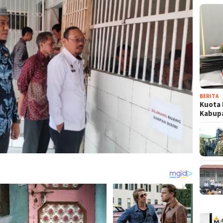
BERITA
Kuota 
Kabup