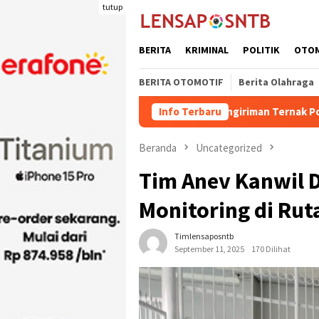
Loncat
tutup
ke
konten
BERITA
KRIMINAL
POLITIK
OTO
BERITA OTOMOTIF
Berita Olahraga
Kuota Pengiriman Ternak Potong Kabupaten
Info Terbaru
Beranda
Uncategorized
Tim Anev Kanwil 
Monitoring di Rut
Timlensaposntb
September 11, 2025
170 Dilihat