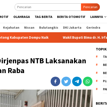
Pencarian
MOTIF
OLAHRAGA
TAG BERITA
BERITA OTOMOTIF
LAINNYA
Kejahatan
Nissan
Bulutangkis
DKI Jakarta
Gerindra
 Dompu Naik
Wakil Bupati Bima dr. H. Irfan Bergabung di
TOPIK
TA
Dirjenpas NTB Laksanakan
BE
an Raba
BE
PL
PA
BERIT