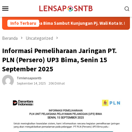
Loncat
Menu
ke
Mobile
konten
 IIB Raba Bima Sambut Kunjungan Pj. Wali Kota Ir. H. Mohammad R
Info Terbaru
Beranda
Uncategorized
Informasi Pemeliharaan Jaringan PT.
PLN (Persero) UP3 Bima, Senin 15
September 2025
Timlensaposntb
September 14, 2025
206 Dilihat