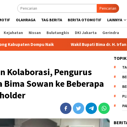
Pencarian
MOTIF
OLAHRAGA
TAG BERITA
BERITA OTOMOTIF
LAINNYA
Kejahatan
Nissan
Bulutangkis
DKI Jakarta
Gerindra
aik
Wakil Bupati Bima dr. H. Irfan Bergabung di Retreat 
TOPIK
TA
n Kolaborasi, Pengurus
BE
a Bima Sowan ke Beberapa
BE
eholder
PL
PA
BERIT