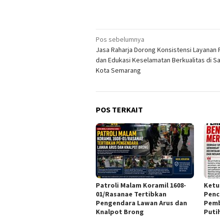
Navigasi
Pos sebelumnya
Jasa Raharja Dorong Konsistensi Layanan 
pos
dan Edukasi Keselamatan Berkualitas di S
Kota Semarang
POS TERKAIT
Patroli Malam Koramil 1608-
Ketu
01/Rasanae Tertibkan
Penc
Pengendara Lawan Arus dan
Pemb
Knalpot Brong
Puti