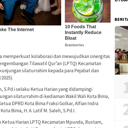
BERIT
a memperkuat kolaborasi dan mewujudkan sinergitas
engembangan Tilawatil Qur’an (LPTQ) Kecamatan
unjungan silaturrahim kepada para Pejabat dan
/2025).
 S.Pd.i selaku Ketua Harian yang didampingi
ungan silaturrahim di kediaman Wakil Wali Kota Bima,
Ketua DPRD Kota Bima Fraksi Golkar, Alfian Indra
ta Bima, H. A. Latif M. Saleh, S.Pd.I.
n Ketua Harian LPTQ Kecamatan Mpunda, Rustam,