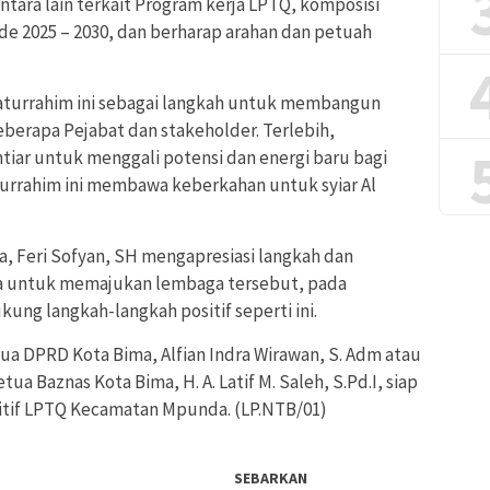
ntara lain terkait Program kerja LPTQ, komposisi
 2025 – 2030, dan berharap arahan dan petuah
aturrahim ini sebagai langkah untuk membangun
eberapa Pejabat dan stakeholder. Terlebih,
tiar untuk menggali potensi dan energi baru bagi
urrahim ini membawa keberkahan untuk syiar Al
a, Feri Sofyan, SH mengapresiasi langkah dan
 untuk memajukan lembaga tersebut, pada
ng langkah-langkah positif seperti ini.
ua DPRD Kota Bima, Alfian Indra Wirawan, S. Adm atau
ua Baznas Kota Bima, H. A. Latif M. Saleh, S.Pd.I, siap
if LPTQ Kecamatan Mpunda. (LP.NTB/01)
SEBARKAN