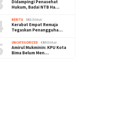
3
Didampingi Penasehat
Hukum, Badai NTB Ha…
4
BERITA
5401 Dilihat
Kerabat Empat Remaja
Tegaskan Penangguha…
5
UNCATEGORIZED
4369 Dilihat
Amirul Mukminin: KPU Kota
Bima Belum Men…