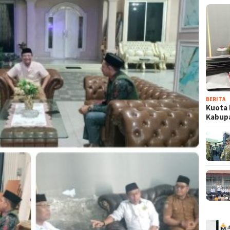
BERITA
Kuota 
Kabup