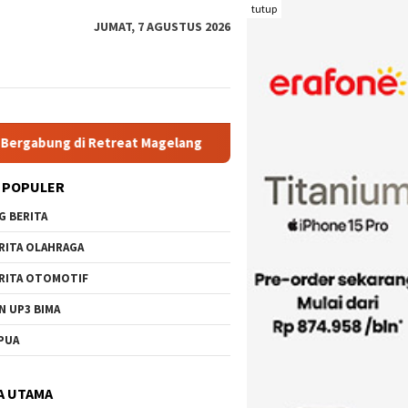
tutup
JUMAT, 7 AGUSTUS 2026
Magelang
Rutan Kelas IIB Raba Bima Sambut Kunjungan Pj.
 POPULER
G BERITA
RITA OLAHRAGA
RITA OTOMOTIF
N UP3 BIMA
PUA
A UTAMA