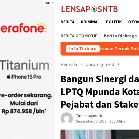
Loncat
tutup
ke
konten
BERITA
KRIMINAL
POLITIK
OTO
BERITA OTOMOTIF
Berita Olahraga
Kuota Pengiriman Ternak Potong Kabupaten Dompu N
Info Terbaru
Beranda
Uncategorized
Bangun Sinergi da
LPTQ Mpunda Kot
Pejabat dan Stak
Timlensaposntb
September 30, 2025
265 Dilihat