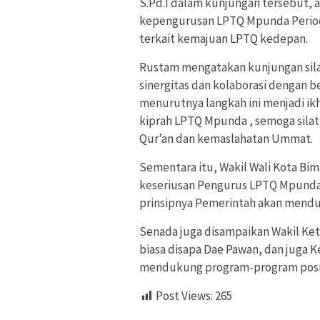
S.Pd.I dalam kunjungan tersebut, a
kepengurusan LPTQ Mpunda Periode
terkait kemajuan LPTQ kedepan.
Rustam mengatakan kunjungan sil
sinergitas dan kolaborasi dengan b
menurutnya langkah ini menjadi ikh
kiprah LPTQ Mpunda , semoga silat
Qur’an dan kemaslahatan Ummat.
Sementara itu, Wakil Wali Kota Bim
keseriusan Pengurus LPTQ Mpunda
prinsipnya Pemerintah akan menduku
Senada juga disampaikan Wakil Ket
biasa disapa Dae Pawan, dan juga Ket
mendukung program-program posit
Post Views:
265