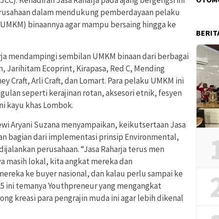
erusahaan dalam mendukung pemberdayaan pelaku
 (UMKM) binaannya agar mampu bersaing hingga ke
BERIT
arja mendampingi sembilan UMKM binaan dari berbagai
n, Jarihitam Ecoprint, Kirapasa, Red C, Mending
y Craft, Arli Craft, dan Lomart. Para pelaku UMKM ini
an seperti kerajinan rotan, aksesori etnik, fesyen
eni kayu khas Lombok.
Dewi Aryani Suzana menyampaikan, keikutsertaan Jasa
n bagian dari implementasi prinsip Environmental,
dijalankan perusahaan. “Jasa Raharja terus men
 masih lokal, kita angkat mereka dan
eka ke buyer nasional, dan kalau perlu sampai ke
 2025 ini temanya Youthpreneur yang mengangkat
ng kreasi para pengrajin muda ini agar lebih dikenal