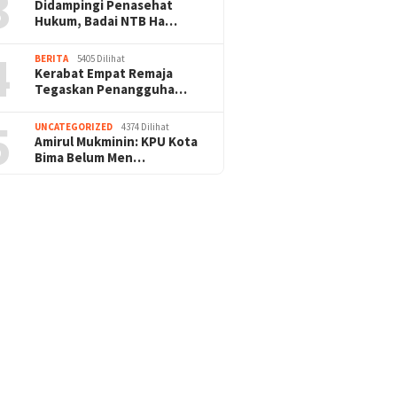
3
Didampingi Penasehat
Hukum, Badai NTB Ha…
4
BERITA
5405 Dilihat
Kerabat Empat Remaja
Tegaskan Penangguha…
5
UNCATEGORIZED
4374 Dilihat
Amirul Mukminin: KPU Kota
Bima Belum Men…