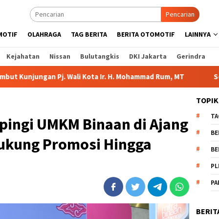
Pencarian
MOTIF
OLAHRAGA
TAG BERITA
BERITA OTOMOTIF
LAINNYA
Kejahatan
Nissan
Bulutangkis
DKI Jakarta
Gerindra
Wali Kota Ir. H. Mohammad Rum, MT
Serahkan Bantuan di K
TOPIK
TA
pingi UMKM Binaan di Ajang
BE
ukung Promosi Hingga
BE
PL
PA
BERIT