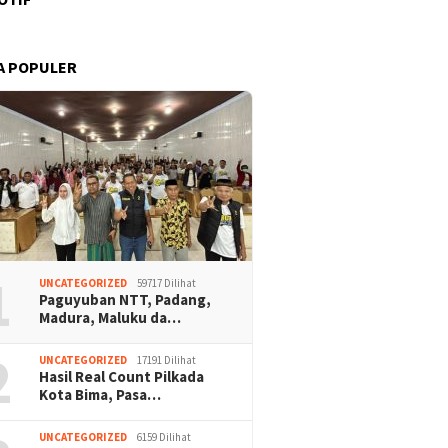
A POPULER
1
UNCATEGORIZED
59717 Dilihat
Paguyuban NTT, Padang,
Madura, Maluku da…
2
UNCATEGORIZED
17191 Dilihat
Hasil Real Count Pilkada
Kota Bima, Pasa…
UNCATEGORIZED
6159 Dilihat