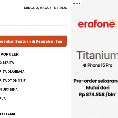
tutup
MINGGU, 9 AGUSTUS 2026
elurahan Sambinae, Ratusan Masyarakat Sambut Riang Kehadiran
 POPULER
G BERITA
RITA OLAHRAGA
RITA OTOMOTIF
N UP3 BIMA
PUA
A UTAMA