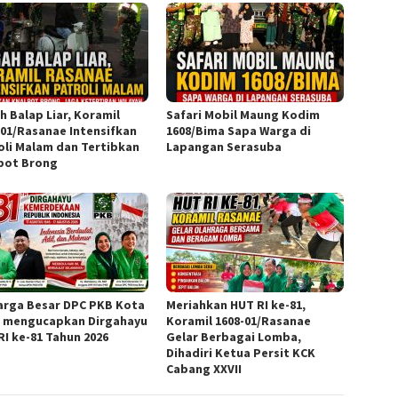
h Balap Liar, Koramil
Safari Mobil Maung Kodim
-01/Rasanae Intensifkan
1608/Bima Sapa Warga di
oli Malam dan Tertibkan
Lapangan Serasuba
pot Brong
arga Besar DPC PKB Kota
Meriahkan HUT RI ke-81,
 mengucapkan Dirgahayu
Koramil 1608-01/Rasanae
RI ke-81 Tahun 2026
Gelar Berbagai Lomba,
Dihadiri Ketua Persit KCK
Cabang XXVII