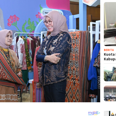
BERITA
Kuota 
Kabup