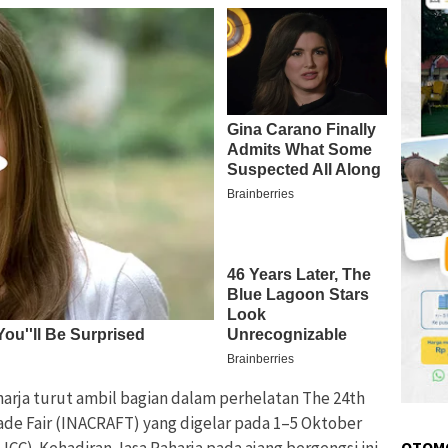
harja turut ambil bagian dalam perhelatan The 24th
rade Fair (INACRAFT) yang digelar pada 1–5 Oktober
JCC). Kehadiran Jasa Raharja pada ajang bergengsi ini
OTOM