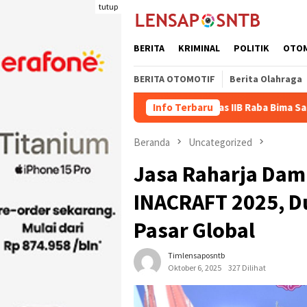
Loncat
tutup
ke
konten
BERITA
KRIMINAL
POLITIK
OTO
BERITA OTOMOTIF
Berita Olahraga
agelang
Rutan Kelas IIB Raba Bima Sambut Kunjungan Pj. 
Info Terbaru
Beranda
Uncategorized
Jasa Raharja Dam
INACRAFT 2025, D
Pasar Global
Timlensaposntb
Oktober 6, 2025
327 Dilihat