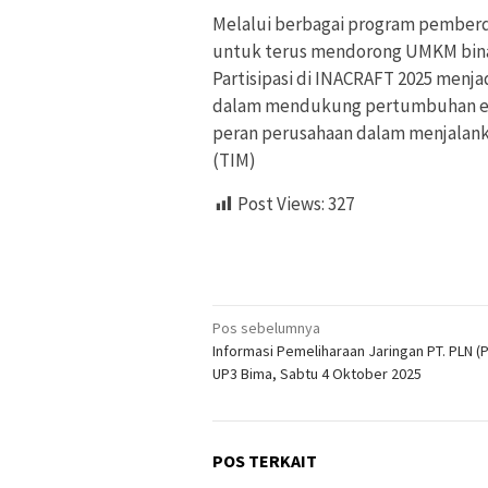
Melalui berbagai program pember
untuk terus mendorong UMKM binaan
Partisipasi di INACRAFT 2025 menjad
dalam mendukung pertumbuhan eko
peran perusahaan dalam menjalanka
(TIM)
Post Views:
327
Navigasi
Pos sebelumnya
Informasi Pemeliharaan Jaringan PT. PLN (
pos
UP3 Bima, Sabtu 4 Oktober 2025
POS TERKAIT