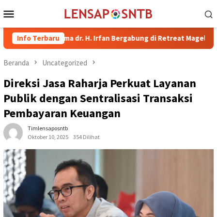
Loncat
Menu
ke
Mobile
konten
ati Bima dr. H. Irfan Bergabung di Retreat Magelang
Info Terbaru
Ruta
Beranda
Uncategorized
Direksi Jasa Raharja Perkuat Layanan
Publik dengan Sentralisasi Transaksi
Pembayaran Keuangan
Timlensaposntb
Oktober 10, 2025
354 Dilihat