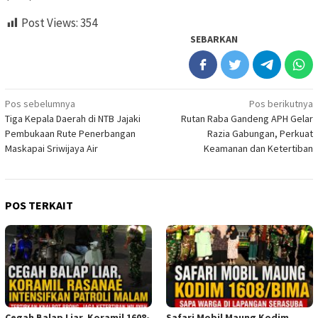
Post Views:
354
SEBARKAN
Navigasi
Pos sebelumnya
Pos berikutnya
Tiga Kepala Daerah di NTB Jajaki
Rutan Raba Gandeng APH Gelar
pos
Pembukaan Rute Penerbangan
Razia Gabungan, Perkuat
Maskapai Sriwijaya Air
Keamanan dan Ketertiban
POS TERKAIT
Cegah Balap Liar, Koramil 1608-
Safari Mobil Maung Kodim