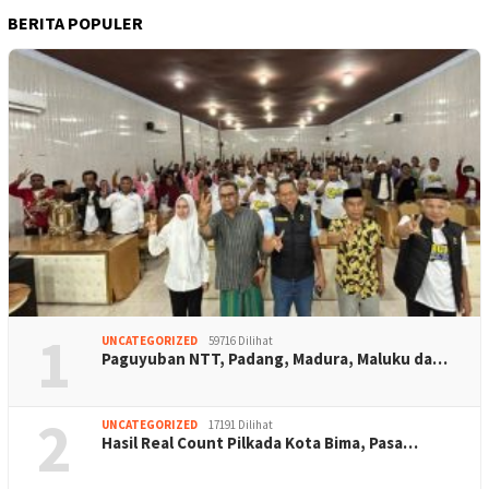
BERITA POPULER
1
UNCATEGORIZED
59716 Dilihat
Paguyuban NTT, Padang, Madura, Maluku da…
2
UNCATEGORIZED
17191 Dilihat
Hasil Real Count Pilkada Kota Bima, Pasa…