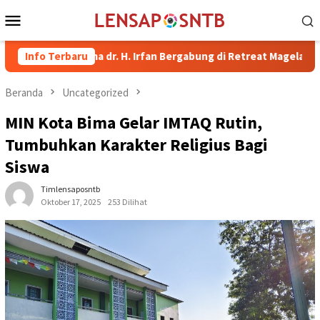
Loncat
Menu
ke
Mobile
konten
ti Bima dr. H. Irfan Bergabung di Retreat Magelang
Info Terbaru
Rutan
Beranda
Uncategorized
MIN Kota Bima Gelar IMTAQ Rutin,
Tumbuhkan Karakter Religius Bagi
Siswa
Timlensaposntb
Oktober 17, 2025
253 Dilihat