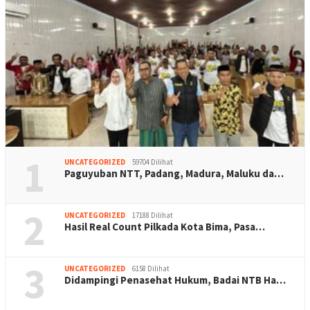
1
UNCATEGORIZED
59704 Dilihat
Paguyuban NTT, Padang, Madura, Maluku da…
2
UNCATEGORIZED
17188 Dilihat
Hasil Real Count Pilkada Kota Bima, Pasa…
3
UNCATEGORIZED
6158 Dilihat
Didampingi Penasehat Hukum, Badai NTB Ha…