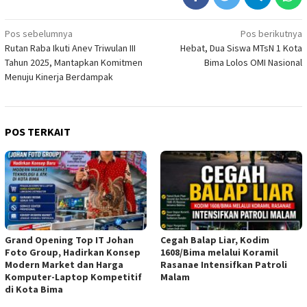
Navigasi
Pos sebelumnya
Pos berikutnya
Rutan Raba Ikuti Anev Triwulan III
Hebat, Dua Siswa MTsN 1 Kota
pos
Tahun 2025, Mantapkan Komitmen
Bima Lolos OMI Nasional
Menuju Kinerja Berdampak
POS TERKAIT
Grand Opening Top IT Johan
Cegah Balap Liar, Kodim
Foto Group, Hadirkan Konsep
1608/Bima melalui Koramil
Modern Market dan Harga
Rasanae Intensifkan Patroli
Komputer-Laptop Kompetitif
Malam
di Kota Bima