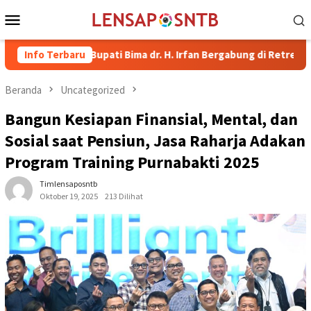
Loncat
Menu
ke
Mobile
konten
Wakil Bupati Bima dr. H. Irfan Bergabung di Retreat Magelang
Info Terbaru
Beranda
Uncategorized
Bangun Kesiapan Finansial, Mental, dan
Sosial saat Pensiun, Jasa Raharja Adakan
Program Training Purnabakti 2025
Timlensaposntb
Oktober 19, 2025
213 Dilihat