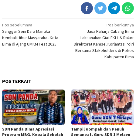
Navigasi
Pos sebelumnya
Pos berikutnya
Sanggar Seni Dara Mantika
Jasa Raharja Cabang Bima
pos
Kembali Hibur Masyarakat Kota
Laksanakan Giat FKLL & Rakor
Bima di Ajang UMKM Fest 2025
Direktorat Kamsel Korlantas Polri
Bersama Stakeholders di Polres
Kabupaten Bima
POS TERKAIT
SDN Panda Bima Apresiasi
Tampil Kompak dan Penuh
Program MBG, Kepala Sekolah
Semangat, Guru SDN 1 Melayu