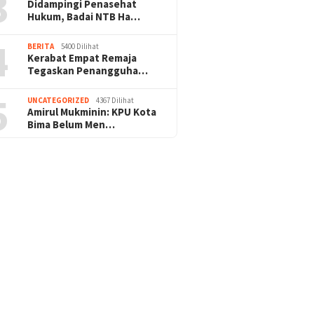
3
Didampingi Penasehat
Hukum, Badai NTB Ha…
4
BERITA
5400 Dilihat
Kerabat Empat Remaja
Tegaskan Penangguha…
5
UNCATEGORIZED
4367 Dilihat
Amirul Mukminin: KPU Kota
Bima Belum Men…