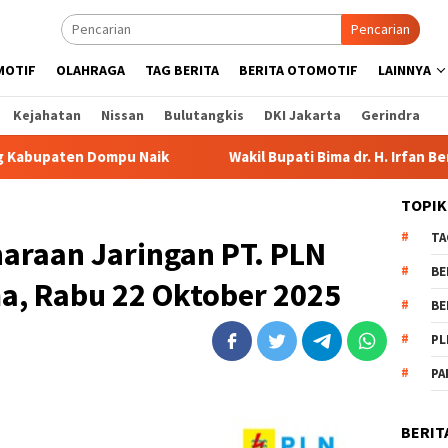
Pencarian
MOTIF
OLAHRAGA
TAG BERITA
BERITA OTOMOTIF
LAINNYA
Kejahatan
Nissan
Bulutangkis
DKI Jakarta
Gerindra
pu Naik
Wakil Bupati Bima dr. H. Irfan Bergabung di Ret
TOPIK
TA
araan Jaringan PT. PLN
BE
a, Rabu 22 Oktober 2025
BE
PL
PA
BERIT