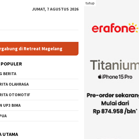
tutup
JUMAT, 7 AGUSTUS 2026
reat Magelang
Rutan Kelas IIB Raba Bima Sambut Kunjungan
 POPULER
G BERITA
RITA OLAHRAGA
RITA OTOMOTIF
N UP3 BIMA
PUA
A UTAMA