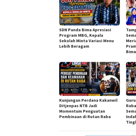
SDN Panda Bima Apresiasi
Tamp
Program MBG, Kepala
Sema
Sekolah Minta Variasi Menu
Meri
Lebih Beragam
Pram
Bim
Kunjungan Perdana Kakanwil
Guru
Ditjenpas NTB Jadi
Raba
Momentum Penguatan
Sema
Pembinaan di Rutan Raba
Inda
Ting