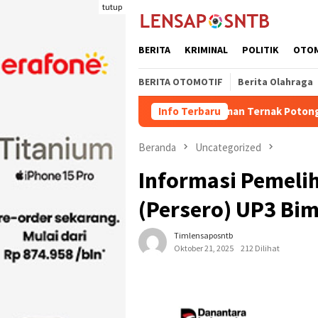
Loncat
tutup
ke
konten
BERITA
KRIMINAL
POLITIK
OTO
BERITA OTOMOTIF
Berita Olahraga
Kuota Pengiriman Ternak Potong Kabupaten Dom
Info Terbaru
Beranda
Uncategorized
Informasi Pemelih
(Persero) UP3 Bim
Timlensaposntb
Oktober 21, 2025
212 Dilihat