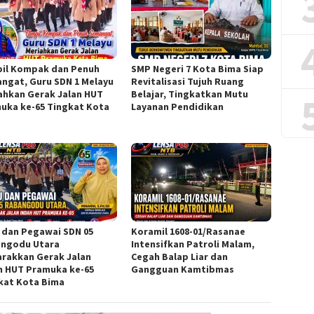
il Kompak dan Penuh
SMP Negeri 7 Kota Bima Siap
ngat, Guru SDN 1 Melayu
Revitalisasi Tujuh Ruang
ahkan Gerak Jalan HUT
Belajar, Tingkatkan Mutu
uka ke-65 Tingkat Kota
Layanan Pendidikan
a
 dan Pegawai SDN 05
Koramil 1608-01/Rasanae
ngodu Utara
Intensifkan Patroli Malam,
rakkan Gerak Jalan
Cegah Balap Liar dan
h HUT Pramuka ke-65
Gangguan Kamtibmas
kat Kota Bima