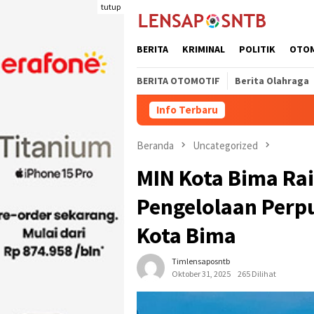
Loncat
tutup
ke
konten
BERITA
KRIMINAL
POLITIK
OTO
BERITA OTOMOTIF
Berita Olahraga
Info Terbaru
Beranda
Uncategorized
MIN Kota Bima Ra
Pengelolaan Perp
Kota Bima
Timlensaposntb
Oktober 31, 2025
265 Dilihat