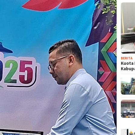
BERITA
Kuota 
Kabup