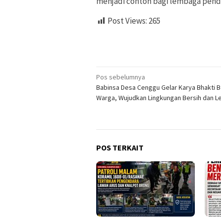
menjadi contoh bagi lembaga pendi
Post Views:
265
Navigasi
Pos sebelumnya
Babinsa Desa Cenggu Gelar Karya Bhakti 
pos
Warga, Wujudkan Lingkungan Bersih dan Le
POS TERKAIT