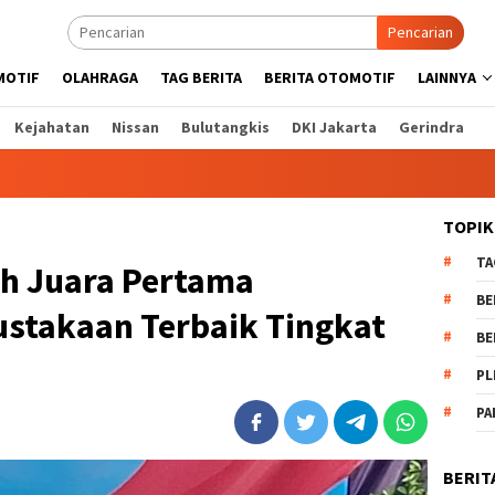
Pencarian
MOTIF
OLAHRAGA
TAG BERITA
BERITA OTOMOTIF
LAINNYA
Kejahatan
Nissan
Bulutangkis
DKI Jakarta
Gerindra
TOPIK
TA
ih Juara Pertama
BE
ustakaan Terbaik Tingkat
BE
PL
PA
BERIT