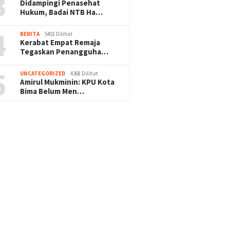
3
Didampingi Penasehat
Hukum, Badai NTB Ha…
4
BERITA
5401 Dilihat
Kerabat Empat Remaja
Tegaskan Penangguha…
5
UNCATEGORIZED
4368 Dilihat
Amirul Mukminin: KPU Kota
Bima Belum Men…