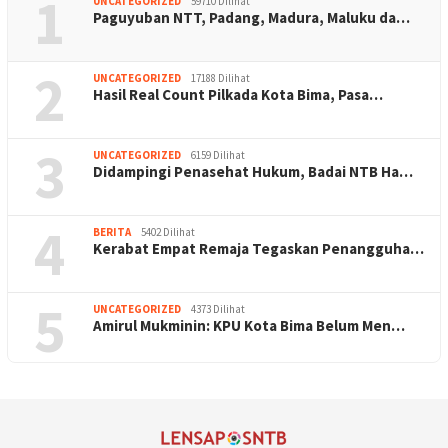
1
UNCATEGORIZED
59710 Dilihat
Paguyuban NTT, Padang, Madura, Maluku da…
2
UNCATEGORIZED
17188 Dilihat
Hasil Real Count Pilkada Kota Bima, Pasa…
3
UNCATEGORIZED
6159 Dilihat
Didampingi Penasehat Hukum, Badai NTB Ha…
4
BERITA
5402 Dilihat
Kerabat Empat Remaja Tegaskan Penangguha…
5
UNCATEGORIZED
4373 Dilihat
Amirul Mukminin: KPU Kota Bima Belum Men…