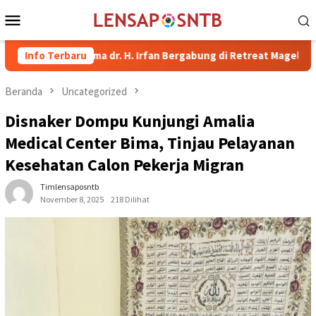
Loncat
Menu
ke
Mobile
konten
i Bima dr. H. Irfan Bergabung di Retreat Magelang
Info Terbaru
Rutan K
Beranda
Uncategorized
Disnaker Dompu Kunjungi Amalia
Medical Center Bima, Tinjau Pelayanan
Kesehatan Calon Pekerja Migran
Timlensaposntb
November 8, 2025
218 Dilihat