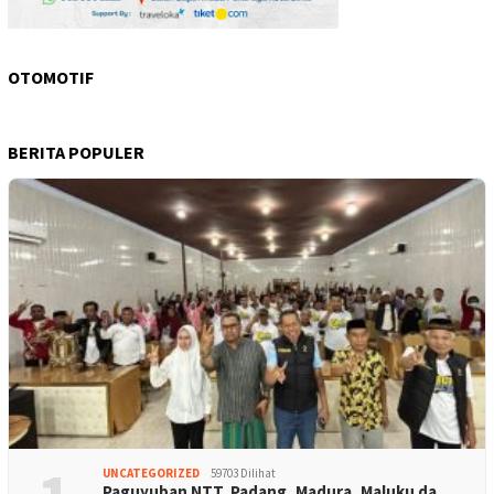
OTOMOTIF
BERITA POPULER
UNCATEGORIZED
59703 Dilihat
Paguyuban NTT, Padang, Madura, Maluku da…