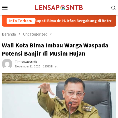
Loncat
Menu
ke
Mobile
konten
akil Bupati Bima dr. H. Irfan Bergabung di Retreat Magelang
Info Terbaru
Beranda
Uncategorized
Wali Kota Bima Imbau Warga Waspada
Potensi Banjir di Musim Hujan
Timlensaposntb
November 11, 2025
195 Dilihat