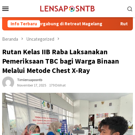
Loncat
Menu
ke
Mobile
konten
rfan Bergabung di Retreat Magelang
Info Terbaru
Rutan Kelas IIB Raba 
Beranda
Uncategorized
Rutan Kelas IIB Raba Laksanakan
Pemeriksaan TBC bagi Warga Binaan
Melalui Metode Chest X-Ray
Timlensaposntb
November 17, 2025
179 Dilihat