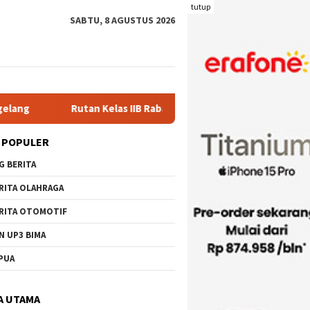
tutup
SABTU, 8 AGUSTUS 2026
las IIB Raba Bima Sambut Kunjungan Pj. Wali Kota Ir. H. Mohamma
 POPULER
G BERITA
RITA OLAHRAGA
RITA OTOMOTIF
N UP3 BIMA
PUA
A UTAMA