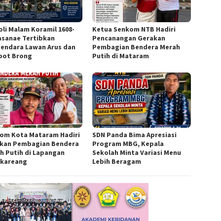
oli Malam Koramil 1608-
Ketua Senkom NTB Hadiri
asanae Tertibkan
Pencanangan Gerakan
endara Lawan Arus dan
Pembagian Bendera Merah
pot Brong
Putih di Mataram
om Kota Mataram Hadiri
SDN Panda Bima Apresiasi
kan Pembagian Bendera
Program MBG, Kepala
h Putih di Lapangan
Sekolah Minta Variasi Menu
kareang
Lebih Beragam