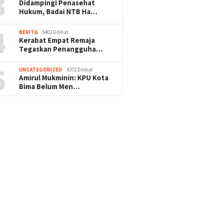
3
Didampingi Penasehat
Hukum, Badai NTB Ha…
4
BERITA
5402 Dilihat
Kerabat Empat Remaja
Tegaskan Penangguha…
5
UNCATEGORIZED
4372 Dilihat
Amirul Mukminin: KPU Kota
Bima Belum Men…