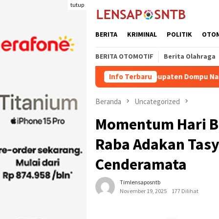
Loncat
tutup
ke
konten
BERITA
KRIMINAL
POLITIK
OTO
BERITA OTOMOTIF
Berita Olahraga
man Ternak Potong Kabupaten Dompu Naik
Info Terbaru
Wakil Bupati 
Beranda
Uncategorized
Momentum Hari B
Raba Adakan Tasy
Cenderamata
Timlensaposntb
November 19, 2025
177 Dilihat