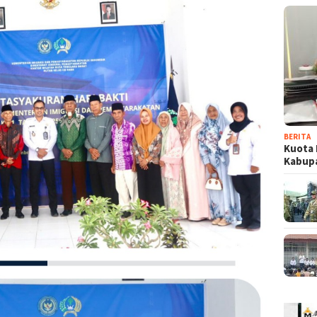
BERITA
Kuota 
Kabup