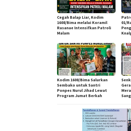
Cegah Balap Liar, Kodim
Patr
1608/Bima melalui Koramil
01/R
Rasanae Intensifkan Patroli
Peng
Malam
Knal
Kodim 1608/Bima Salurkan
Senk
Sembako untuk Santri
Gera
Ponpes Nurul Jihad Lewat
Mera
Program Jumat Berkah
Sang