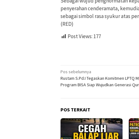
Sebagai wujud penghormatan kepad
penyerahan cenderamata, kemudi
sebagai simbol rasa syukur atas pe
(RED)
Post Views:
177
Navigasi
Pos sebelumnya
Rustam S.Pd.I Tegaskan Komitmen LPTQ M
pos
Program BISA Siap Wujudkan Generasi Qur
POS TERKAIT