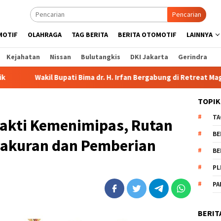
Pencarian
MOTIF
OLAHRAGA
TAG BERITA
BERITA OTOMOTIF
LAINNYA
Kejahatan
Nissan
Bulutangkis
DKI Jakarta
Gerindra
Bima dr. H. Irfan Bergabung di Retreat Magelang
Rutan Ke
TOPIK
TA
akti Kemenimipas, Rutan
BE
akuran dan Pemberian
BE
PL
PA
BERIT