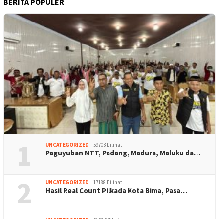
BERITA POPULER
1
UNCATEGORIZED
59703 Dilihat
Paguyuban NTT, Padang, Madura, Maluku da…
2
UNCATEGORIZED
17188 Dilihat
Hasil Real Count Pilkada Kota Bima, Pasa…