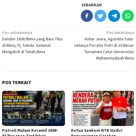
SEBARKAN
Navigasi
Pos sebelumnya
Pos berikutnya
Dandim 1608/Bima yang Baru Tiba
Anhar Juara, Agustina Satu-
pos
di Bima, Pj. Sekda: Selamat
satunya Pecatur Putri di 10 Besar
Mengabdi di Tanah Bima
Turnamen Catur Universitas
Muhammadiyah Bima
POS TERKAIT
Patroli Malam Koramil 1608-
Ketua Senkom NTB Hadiri
01/Rasanae Tertibkan
Pencanangan Gerakan