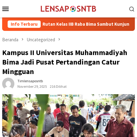
Loncat
Menu
ke
Mobile
konten
Info Terbaru
Rutan Kelas IIB Raba Bima Sambut Kunjungan Pj. Wali Kot
Beranda
Uncategorized
Kampus II Universitas Muhammadiyah
Bima Jadi Pusat Pertandingan Catur
Mingguan
Timlensaposntb
November 29, 2025
216 Dilihat