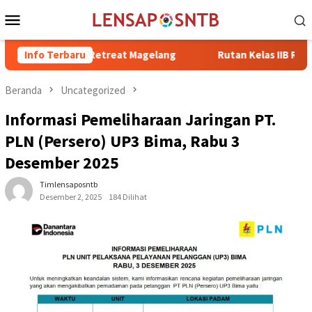
Loncat
Menu
ke
Mobile
konten
bung di Retreat Magelang
Info Terbaru
Rutan Kelas IIB Raba Bima Sambu
Beranda
Uncategorized
Informasi Pemeliharaan Jaringan PT.
PLN (Persero) UP3 Bima, Rabu 3
Desember 2025
Timlensaposntb
Desember 2, 2025
184 Dilihat