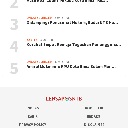
2
Hasil Real Count Pilkada Kota Bima, Pasa…
3
UNCATEGORIZED
6165 Dilihat
Didampingi Penasehat Hukum, Badai NTB Ha…
4
BERITA
5409 Dilihat
Kerabat Empat Remaja Tegaskan Penangguha…
5
UNCATEGORIZED
4378 Dilihat
Amirul Mukminin: KPU Kota Bima Belum Men…
INDEKS
KODE ETIK
KARIR
REDAKSI
PRIVACY POLICY
DISCLAIMER