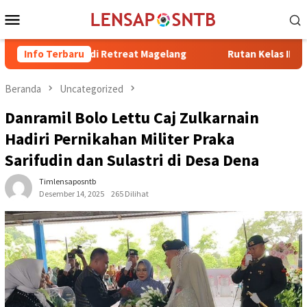
Loncat
Menu
ke
Mobile
konten
rgabung di Retreat Magelang
Info Terbaru
Rutan Kelas IIB Raba Bima Sa
Beranda
Uncategorized
Danramil Bolo Lettu Caj Zulkarnain
Hadiri Pernikahan Militer Praka
Sarifudin dan Sulastri di Desa Dena
Timlensaposntb
Desember 14, 2025
265 Dilihat