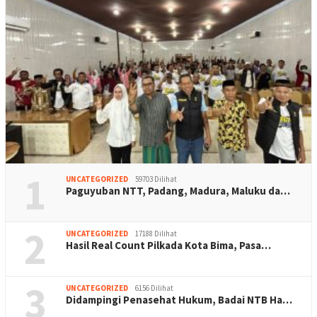
1
UNCATEGORIZED
59703 Dilihat
Paguyuban NTT, Padang, Madura, Maluku da…
2
UNCATEGORIZED
17188 Dilihat
Hasil Real Count Pilkada Kota Bima, Pasa…
3
UNCATEGORIZED
6156 Dilihat
Didampingi Penasehat Hukum, Badai NTB Ha…