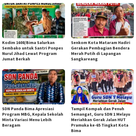
Kodim 1608/Bima Salurkan
Senkom Kota Mataram Hadiri
Sembako untuk Santri Ponpes
Gerakan Pembagian Bendera
Nurul Jihad Lewat Program
Merah Putih di Lapangan
Jumat Berkah
Sangkareang
SDN Panda Bima Apresiasi
Tampil Kompak dan Penuh
Program MBG, Kepala Sekolah
Semangat, Guru SDN 1 Melayu
Minta Variasi Menu Lebih
Meriahkan Gerak Jalan HUT
Beragam
Pramuka ke-65 Tingkat Kota
Bima