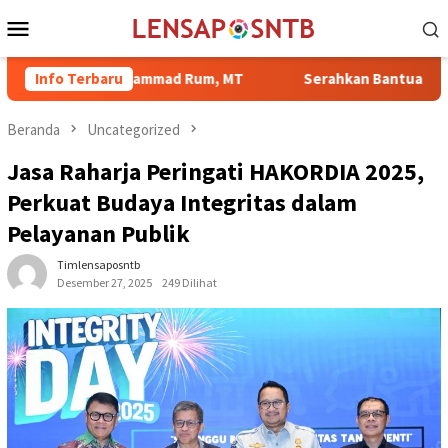
Loncat
Menu
ke
Mobile
konten
 H. Mohammad Rum, MT
Info Terbaru
Serahkan Bantuan di Kelurahan Sam
Beranda
Uncategorized
Jasa Raharja Peringati HAKORDIA 2025,
Perkuat Budaya Integritas dalam
Pelayanan Publik
Timlensaposntb
Desember 27, 2025
249 Dilihat