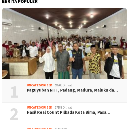
BERITA POPULER
1
UNCATEGORIZED
59705 Dilihat
Paguyuban NTT, Padang, Madura, Maluku da…
2
UNCATEGORIZED
17188 Dilihat
Hasil Real Count Pilkada Kota Bima, Pasa…