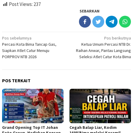
Post Views:
237
SEBARKAN
Navigasi
Pos sebelumnya
Pos berikutnya
Percasi Kota Bima Tancap Gas,
Ketua Umum Percasi NTB Dr.
pos
Siapkan Atlet Catur Menuju
Raihan Anwar, Pantau Langsung
PORPROV NTB 2026
Seleksi Atlet Catur Kota Bima
POS TERKAIT
Grand Opening Top IT Johan
Cegah Balap Liar, Kodim
Foto Group, Hadirkan Konsep
1608/Bima melalui Koramil