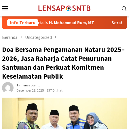
Loncat
Menu
ke
Mobile
konten
ali Kota Ir. H. Mohammad Rum, MT
Info Terbaru
Serahkan Bantuan di K
Beranda
Uncategorized
Doa Bersama Pengamanan Nataru 2025–
2026, Jasa Raharja Catat Penurunan
Santunan dan Perkuat Komitmen
Keselamatan Publik
Timlensaposntb
Desember 28, 2025
237 Dilihat