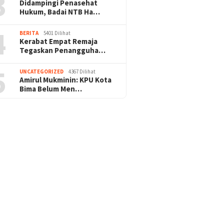
3
Didampingi Penasehat
Hukum, Badai NTB Ha…
4
BERITA
5401 Dilihat
Kerabat Empat Remaja
Tegaskan Penangguha…
5
UNCATEGORIZED
4367 Dilihat
Amirul Mukminin: KPU Kota
Bima Belum Men…