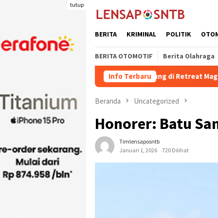
Loncat
tutup
ke
konten
BERITA
KRIMINAL
POLITIK
OTO
BERITA OTOMOTIF
Berita Olahraga
ima dr. H. Irfan Bergabung di Retreat Magelang
Info Terbaru
Rutan Kel
Beranda
Uncategorized
Honorer: Batu Sa
Timlensaposntb
Januari 1, 2026
720 Dilihat