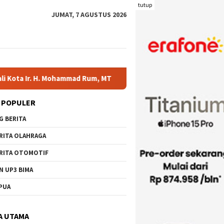
tutup
JUMAT, 7 AGUSTUS 2026
d Rum, MT
Serahkan Bantuan di Kelurahan Sambinae, Ratu
 POPULER
G BERITA
RITA OLAHRAGA
RITA OTOMOTIF
N UP3 BIMA
PUA
A UTAMA