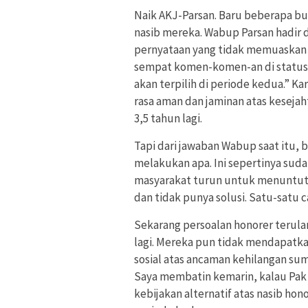
Naik AKJ-Parsan. Baru beberapa bu
nasib mereka. Wabup Parsan hadir d
pernyataan yang tidak memuaskan h
sempat komen-komen-an di status s
akan terpilih di periode kedua.” K
rasa aman dan jaminan atas kesejah
3,5 tahun lagi.
Tapi dari jawaban Wabup saat itu, b
melakukan apa. Ini sepertinya suda
masyarakat turun untuk menuntut k
dan tidak punya solusi. Satu-satu c
Sekarang persoalan honorer terulan
lagi. Mereka pun tidak mendapatka
sosial atas ancaman kehilangan su
Saya membatin kemarin, kalau Pak
kebijakan alternatif atas nasib hono