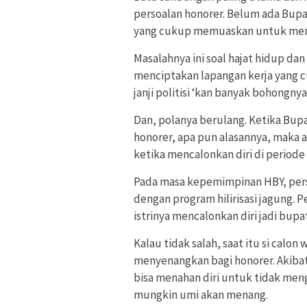
persoalan honorer. Belum ada Bup
yang cukup memuaskan untuk menye
Masalahnya ini soal hajat hidup da
menciptakan lapangan kerja yang c
janji politisi ‘kan banyak bohongnya
Dan, polanya berulang. Ketika Bu
honorer, apa pun alasannya, maka
ketika mencalonkan diri di periode
Pada masa kepemimpinan HBY, perso
dengan program hilirisasi jagung. Pe
istrinya mencalonkan diri jadi bupat
Kalau tidak salah, saat itu si cal
menyenangkan bagi honorer. Akibatn
bisa menahan diri untuk tidak men
mungkin umi akan menang.