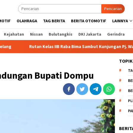
Pencarian
MOTIF
OLAHRAGA
TAG BERITA
BERITA OTOMOTIF
LAINNYA
Kejahatan
Nissan
Bulutangkis
DKI Jakarta
Gerindra
as IIB Raba Bima Sambut Kunjungan Pj. Wali Kota Ir. H. Mohamma
TOPIK
TA
ndungan Bupati Dompu
BE
BE
PL
PA
BERIT