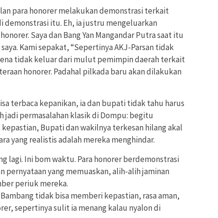
lan para honorer melakukan demonstrasi terkait
i demonstrasi itu. Eh, ia justru mengeluarkan
onorer. Saya dan Bang Yan Mangandar Putra saat itu
aya. Kami sepakat, “Sepertinya AKJ-Parsan tidak
arena tidak keluar dari mulut pemimpin daerah terkait
teraan honorer. Padahal pilkada baru akan dilakukan
isa terbaca kepanikan, ia dan bupati tidak tahu harus
h jadi permasalahan klasik di Dompu: begitu
epastian, Bupati dan wakilnya terkesan hilang akal
ara yang realistis adalah mereka menghindar.
g lagi. Ini bom waktu. Para honorer berdemonstrasi
n pernyataan yang memuaskan, alih-alih jaminan
mber periuk mereka.
 Bambang tidak bisa memberi kepastian, rasa aman,
rer, sepertinya sulit ia menang kalau nyalon di