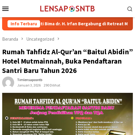
Loncat
Menu
ke
Mobile
konten
 Bupati Bima dr. H. Irfan Bergabung di Retreat Magelang
Info Terbaru
Beranda
Uncategorized
Rumah Tahfidz Al-Qur’an “Baitul Abidin”
Hotel Mutmainnah, Buka Pendaftaran
Santri Baru Tahun 2026
Timlensaposntb
Januari 3, 2026
290 Dilihat