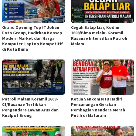
Grand Opening Top IT Johan
Cegah Balap Liar, Kodim
Foto Group, Hadirkan Konsep
1608/Bima melalui Koramil
Modern Market dan Harga
Rasanae Intensifkan Patroli
Komputer-Laptop Kompetitif
Malam
di Kota Bima
Patroli Malam Koramil 1608-
Ketua Senkom NTB Hadiri
01/Rasanae Tertibkan
Pencanangan Gerakan
Pengendara Lawan Arus dan
Pembagian Bendera Merah
Knalpot Brong
Putih di Mataram