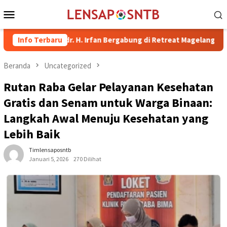
Loncat
Menu
ke
Mobile
konten
ima dr. H. Irfan Bergabung di Retreat Magelang
Info Terbaru
Rutan Kel
Beranda
Uncategorized
Rutan Raba Gelar Pelayanan Kesehatan
Gratis dan Senam untuk Warga Binaan:
Langkah Awal Menuju Kesehatan yang
Lebih Baik
Timlensaposntb
Januari 5, 2026
270 Dilihat