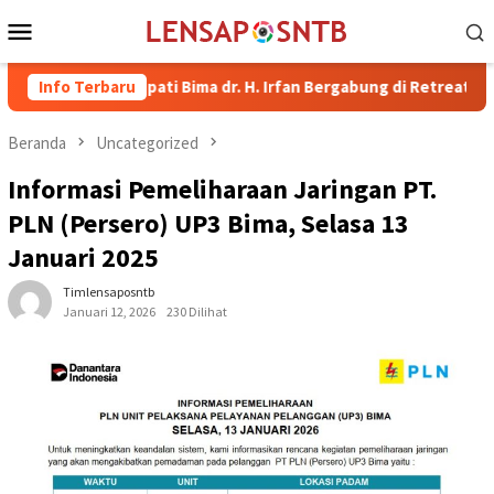
Loncat
Menu
ke
Mobile
konten
kil Bupati Bima dr. H. Irfan Bergabung di Retreat Magelang
Info Terbaru
Beranda
Uncategorized
Informasi Pemeliharaan Jaringan PT.
PLN (Persero) UP3 Bima, Selasa 13
Januari 2025
Timlensaposntb
Januari 12, 2026
230 Dilihat