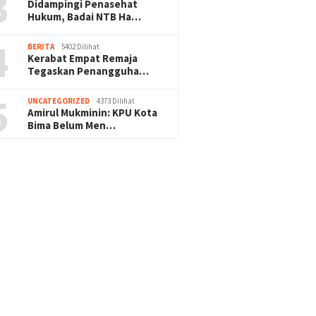
3
Didampingi Penasehat
Hukum, Badai NTB Ha…
4
BERITA
5402 Dilihat
Kerabat Empat Remaja
Tegaskan Penangguha…
5
UNCATEGORIZED
4373 Dilihat
Amirul Mukminin: KPU Kota
Bima Belum Men…