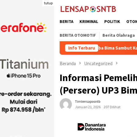
Loncat
tutup
ke
konten
BERITA
KRIMINAL
POLITIK
OTO
BERITA OTOMOTIF
Berita Olahraga
ng
Rutan Kelas IIB Raba Bima Sambut Kunjungan Pj. Wali 
Info Terbaru
Beranda
Uncategorized
Informasi Pemelih
(Persero) UP3 Bim
Timlensaposntb
Januari 21, 2026
207 Dilihat