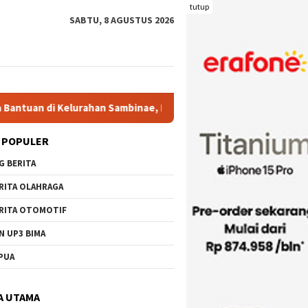
tutup
SABTU, 8 AGUSTUS 2026
han Sambinae, Ratusan Masyarakat Sambut Riang Kehadiran Pj. 
 POPULER
G BERITA
RITA OLAHRAGA
RITA OTOMOTIF
N UP3 BIMA
PUA
A UTAMA