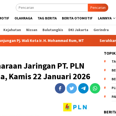
Pencarian
MOTIF
OLAHRAGA
TAG BERITA
BERITA OTOMOTIF
LAINNYA
Kejahatan
Nissan
Bulutangkis
DKI Jakarta
Gerindra
Kota Ir. H. Mohammad Rum, MT
Serahkan Bantuan di Kelura
TOPIK
TA
araan Jaringan PT. PLN
BE
a, Kamis 22 Januari 2026
BE
PL
PA
BERIT