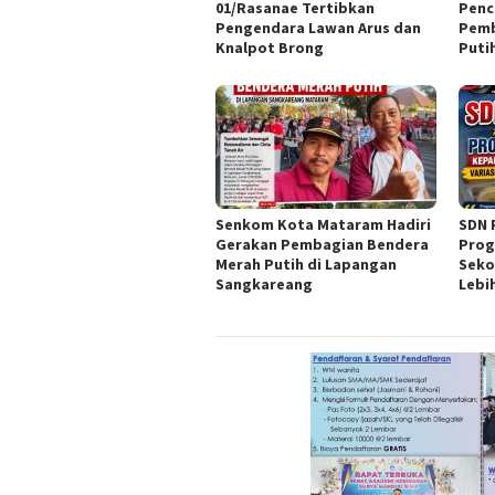
01/Rasanae Tertibkan
Penc
Pengendara Lawan Arus dan
Pemb
Knalpot Brong
Puti
Senkom Kota Mataram Hadiri
SDN 
Gerakan Pembagian Bendera
Prog
Merah Putih di Lapangan
Seko
Sangkareang
Lebi