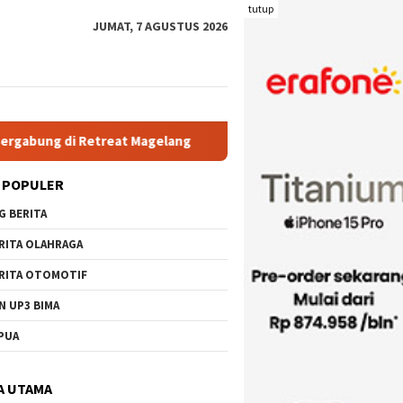
tutup
JUMAT, 7 AGUSTUS 2026
 Magelang
Rutan Kelas IIB Raba Bima Sambut Kunjungan Pj.
 POPULER
G BERITA
RITA OLAHRAGA
RITA OTOMOTIF
N UP3 BIMA
PUA
A UTAMA