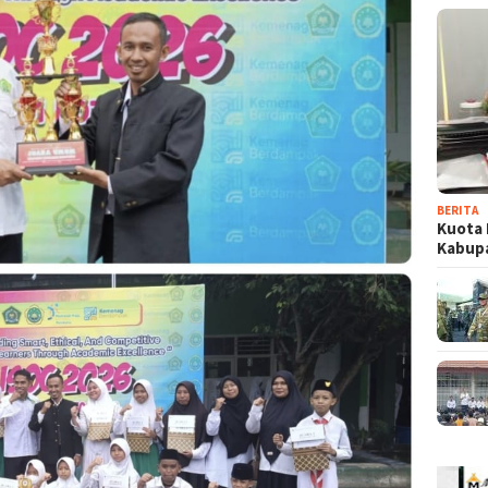
BERITA
Kuota 
Kabup