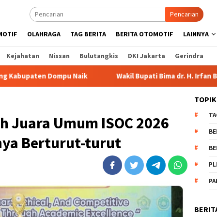
Pencarian
MOTIF
OLAHRAGA
TAG BERITA
BERITA OTOMOTIF
LAINNYA
Kejahatan
Nissan
Bulutangkis
DKI Jakarta
Gerindra
Naik
Wakil Bupati Bima dr. H. Irfan Bergabung di Retreat
TOPIK
TA
ih Juara Umum ISOC 2026
BE
nya Berturut-turut
BE
PL
PA
BERIT