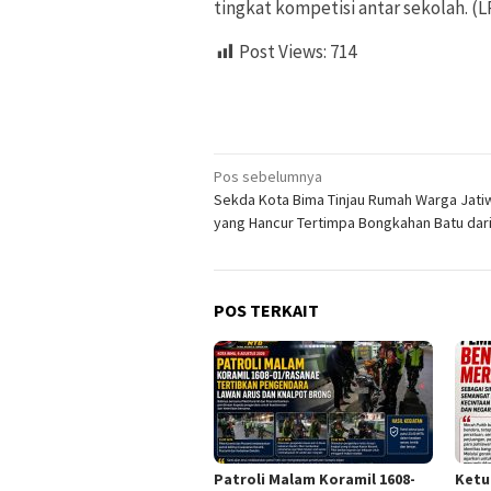
tingkat kompetisi antar sekolah. (
Post Views:
714
Navigasi
Pos sebelumnya
Sekda Kota Bima Tinjau Rumah Warga Jati
pos
yang Hancur Tertimpa Bongkahan Batu dar
POS TERKAIT
Patroli Malam Koramil 1608-
Ketu