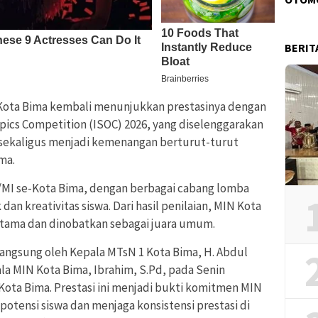
BERIT
Kota Bima kembali menunjukkan prestasinya dengan
ics Competition (ISOC) 2026, yang diselenggarakan
ni sekaligus menjadi kemenangan berturut-turut
ma.
D/MI se-Kota Bima, dengan berbagai cabang lomba
n kreativitas siswa. Dari hasil penilaian, MIN Kota
rtama dan dinobatkan sebagai juara umum.
angsung oleh Kepala MTsN 1 Kota Bima, H. Abdul
ala MIN Kota Bima, Ibrahim, S.Pd, pada Senin
 Kota Bima. Prestasi ini menjadi bukti komitmen MIN
ensi siswa dan menjaga konsistensi prestasi di