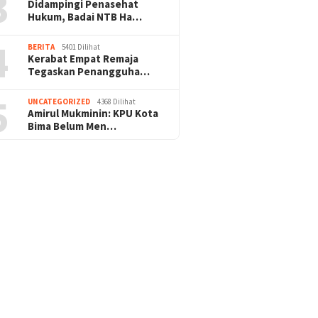
3
Didampingi Penasehat
Hukum, Badai NTB Ha…
4
BERITA
5401 Dilihat
Kerabat Empat Remaja
Tegaskan Penangguha…
5
UNCATEGORIZED
4368 Dilihat
Amirul Mukminin: KPU Kota
Bima Belum Men…