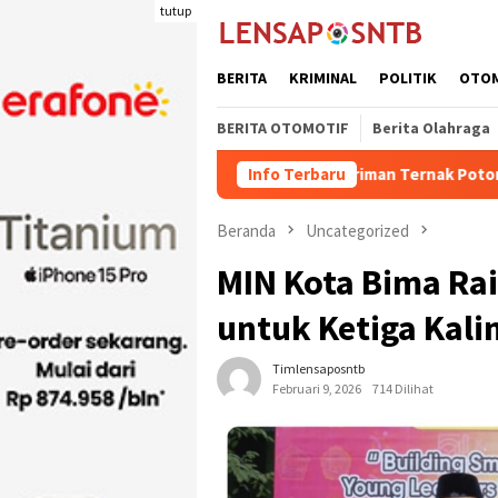
Loncat
tutup
ke
konten
BERITA
KRIMINAL
POLITIK
OTO
BERITA OTOMOTIF
Berita Olahraga
Kuota Pengiriman Ternak Potong Kabupaten Dompu 
Info Terbaru
Beranda
Uncategorized
MIN Kota Bima Ra
untuk Ketiga Kali
Timlensaposntb
Februari 9, 2026
714 Dilihat