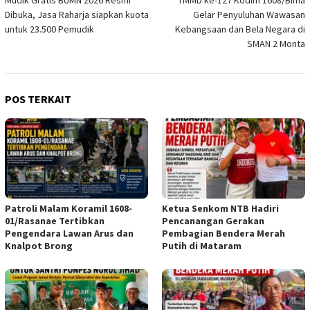
Mudik Gratis BUMN 2026 Resmi
TMMD ke-127 Kodim 1608/Bima
pos
Dibuka, Jasa Raharja siapkan kuota
Gelar Penyuluhan Wawasan
untuk 23.500 Pemudik
Kebangsaan dan Bela Negara di
SMAN 2 Monta
POS TERKAIT
Patroli Malam Koramil 1608-
Ketua Senkom NTB Hadiri
01/Rasanae Tertibkan
Pencanangan Gerakan
Pengendara Lawan Arus dan
Pembagian Bendera Merah
Knalpot Brong
Putih di Mataram