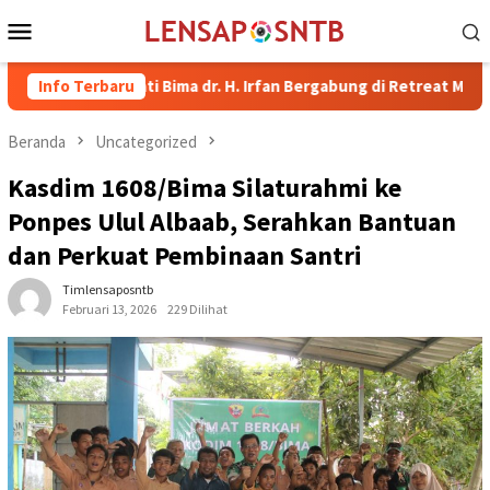
Loncat
Menu
ke
Mobile
konten
l Bupati Bima dr. H. Irfan Bergabung di Retreat Magelang
Info Terbaru
Beranda
Uncategorized
Kasdim 1608/Bima Silaturahmi ke
Ponpes Ulul Albaab, Serahkan Bantuan
dan Perkuat Pembinaan Santri
Timlensaposntb
Februari 13, 2026
229 Dilihat