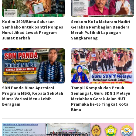
Kodim 1608/Bima Salurkan
Senkom Kota Mataram Hadiri
Sembako untuk Santri Ponpes
Gerakan Pembagian Bendera
Nurul Jihad Lewat Program
Merah Putih di Lapangan
Jumat Berkah
Sangkareang
SDN Panda Bima Apresiasi
Tampil Kompak dan Penuh
Program MBG, Kepala Sekolah
Semangat, Guru SDN 1 Melayu
Minta Variasi Menu Lebih
Meriahkan Gerak Jalan HUT
Beragam
Pramuka ke-65 Tingkat Kota
Bima