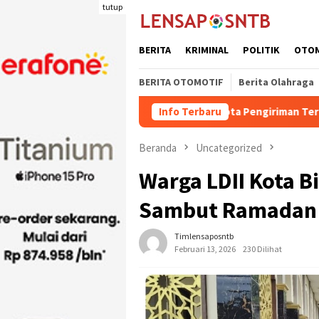
Loncat
tutup
ke
konten
BERITA
KRIMINAL
POLITIK
OTO
BERITA OTOMOTIF
Berita Olahraga
Kuota Pengiriman Ternak Potong Kabupa
Info Terbaru
Beranda
Uncategorized
Warga LDII Kota B
Sambut Ramadan 
Timlensaposntb
Februari 13, 2026
230 Dilihat