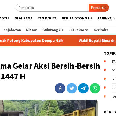
Pencarian
MOTIF
OLAHRAGA
TAG BERITA
BERITA OTOMOTIF
LAINNYA
Kejahatan
Nissan
Bulutangkis
DKI Jakarta
Gerindra
ten Dompu Naik
Wakil Bupati Bima dr. H. Irfan Bergabung
TOPIK
TA
ima Gelar Aksi Bersih-Bersih
BE
1447 H
BE
PL
PA
BERIT