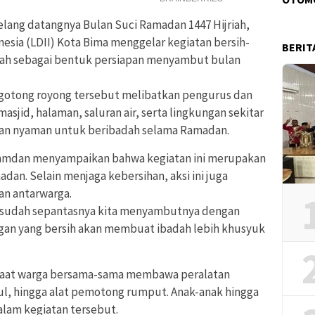
elang datangnya Bulan Suci Ramadan 1447 Hijriah,
sia (LDII) Kota Bima menggelar kegiatan bersih-
BERIT
dah sebagai bentuk persiapan menyambut bulan
 gotong royong tersebut melibatkan pengurus dan
sjid, halaman, saluran air, serta lingkungan sekitar
 dan nyaman untuk beribadah selama Ramadan.
Hamdan menyampaikan bahwa kegiatan ini merupakan
dan. Selain menjaga kebersihan, aksi ini juga
n antarwarga.
a sudah sepantasnya kita menyambutnya dengan
ungan yang bersih akan membuat ibadah lebih khusyuk
 saat warga bersama-sama membawa peralatan
kul, hingga alat pemotong rumput. Anak-anak hingga
alam kegiatan tersebut.