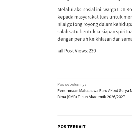
Melalui aksi sosial ini, warga LDII
kepada masyarakat luas untuk men
nilai gotong royong dalam kehidupa
salah satu bentuk kesiapan spirit
dengan penuh keikhlasan dan sema
Post Views:
230
Navigasi
Pos sebelumnya
Penerimaan Mahasiswa Baru Akbid Surya M
pos
Bima (SMB) Tahun Akademik 2026/2027
POS TERKAIT