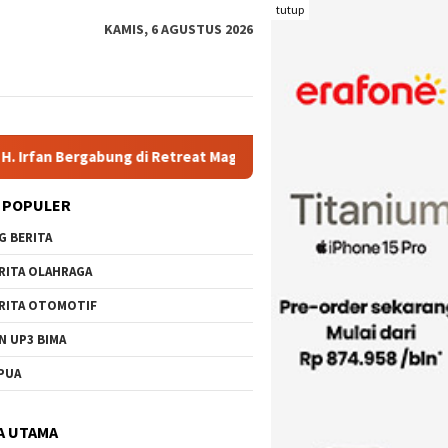
tutup
KAMIS, 6 AGUSTUS 2026
 di Retreat Magelang
Rutan Kelas IIB Raba Bima Sambut Ku
 POPULER
G BERITA
RITA OLAHRAGA
RITA OTOMOTIF
N UP3 BIMA
PUA
A UTAMA