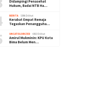
3
Didampingi Penasehat
Hukum, Badai NTB Ha…
4
BERITA
5396 Dilihat
Kerabat Empat Remaja
Tegaskan Penangguha…
5
UNCATEGORIZED
4363 Dilihat
Amirul Mukminin: KPU Kota
Bima Belum Men…